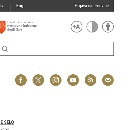
lv
Eng
Prijava na e-novice
JE SELO