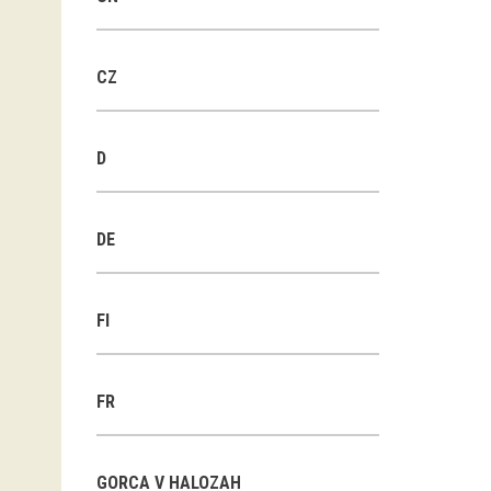
CZ
D
DE
FI
FR
GORCA V HALOZAH