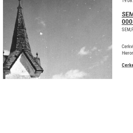
19.08
SEM
000
SEM;
Cerkvi
Hiero
Cerke