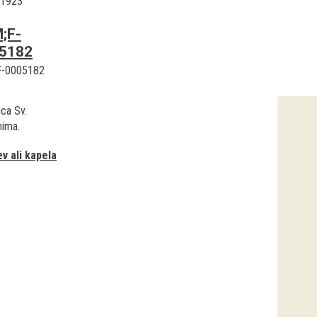
.1923
;F-
5182
F-0005182
ca Sv.
nima.
v ali kapela