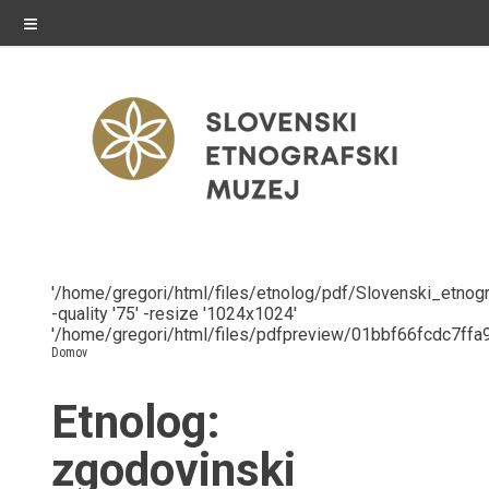
≡
razstave
'/home/gregori/html/files/etnolog/pdf/Slovenski_etnogr
-quality '75' -resize '1024x1024'
Stalne razstave
'/home/gregori/html/files/pdfpreview/01bbf66fcdc7ff
Status message
Domov
Občasne razstave
Etnolog:
Gostovanja
zgodovinski
E-razstave