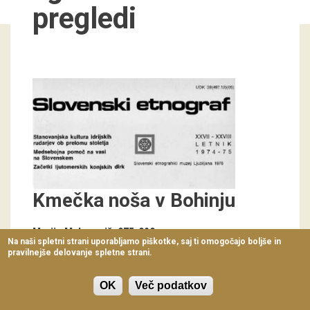
pregledi
Virtualni sprehodi
Razstavni projekti
Napovednik
Arhiv razstav
dogodki
Koledar dogodkov
Kmečka noša v Bohinju
Prireditve
Predavanja
Marija Makarovič
075-090
Na naši spletni strani uporabljamo piškotke, saj ti omogočajo boljše in
pravilnejše delovanje spletne strani.
Delavnice
Vodeni ogledi
OK
Več podatkov