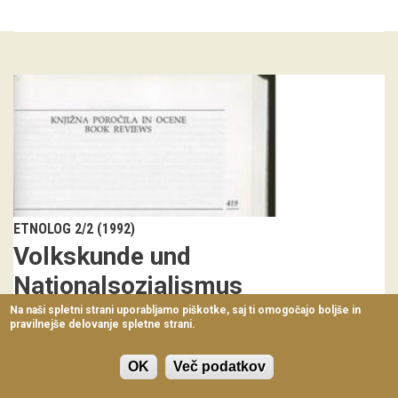
Virtualni sprehodi
Razstavni projekti
Napovednik
Arhiv razstav
dogodki
Koledar dogodkov
ETNOLOG 2/2 (1992)
Volkskunde und
Prireditve
Nationalsozialismus
Predavanja
Na naši spletni strani uporabljamo piškotke, saj ti omogočajo boljše in
pravilnejše delovanje spletne strani.
Angelos Baš
Delavnice
419-424
Vodeni ogledi
OK
Več podatkov