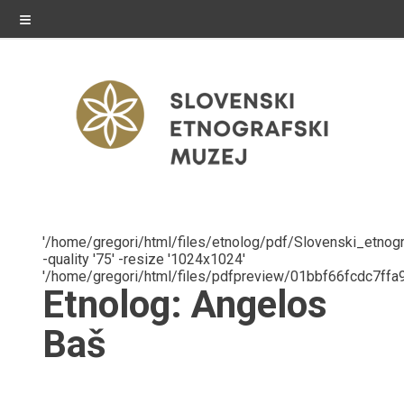
≡
razstave
'/home/gregori/html/files/etnolog/pdf/Slovenski_etnogr
-quality '75' -resize '1024x1024'
Stalne razstave
'/home/gregori/html/files/pdfpreview/01bbf66fcdc7ff
Status message
Etnolog:
Angelos
Občasne razstave
Baš
Gostovanja
E-razstave