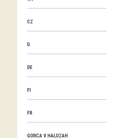
CZ
D
DE
FI
FR
GORCA V HALOZAH