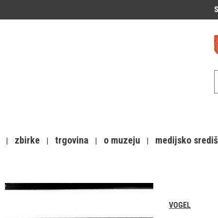
S
zbirke
trgovina
o muzeju
medijsko sredi
VOGEL