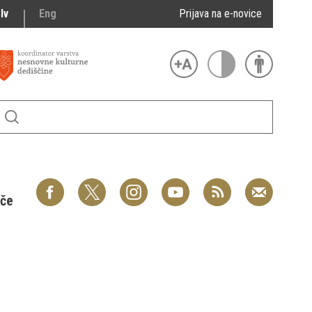
lv
Eng
Prijava na e-novice
šče