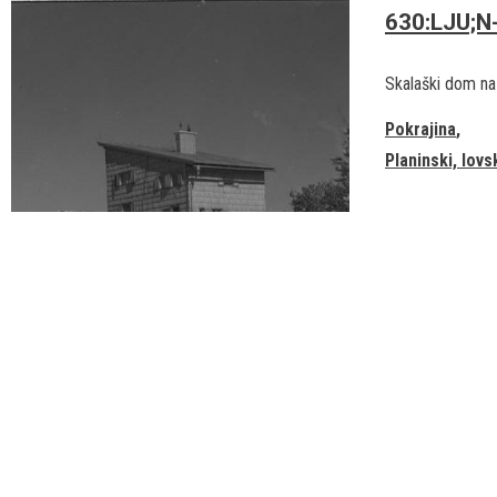
630:LJU;N
Skalaški dom na
Pokrajina
Planinski, lovs