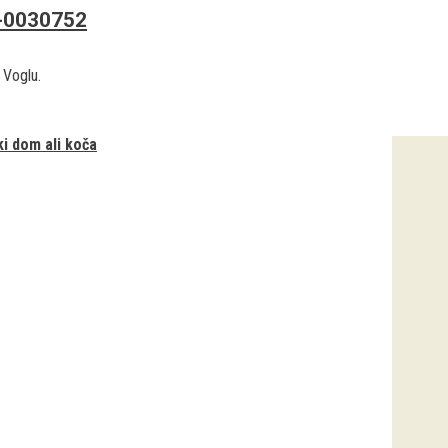
-0030752
 Voglu.
ki dom ali koča