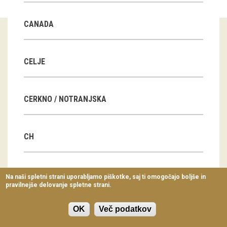
Virtualni sprehodi
CANADA
Razstavni projekti
Napovednik
CELJE
Arhiv razstav
CERKNO / NOTRANJSKA
dogodki
Koledar dogodkov
CH
Prireditve
Predavanja
CN
Na naši spletni strani uporabljamo piškotke, saj ti omogočajo boljše in
pravilnejše delovanje spletne strani.
Delavnice
Vodeni ogledi
OK
Več podatkov
CZ