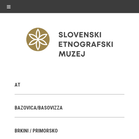
≡
razstave
AT
Stalne razstave
Občasne razstave
BAZOVICA/BASOVIZZA
Gostovanja
BRKINI / PRIMORSKO
E-razstave