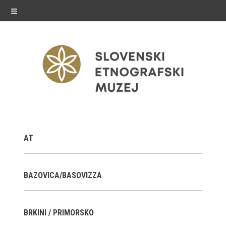
≡
razstave
AT
Stalne razstave
Občasne razstave
BAZOVICA/BASOVIZZA
Gostovanja
BRKINI / PRIMORSKO
E-razstave