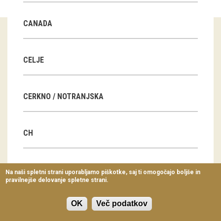
Virtualni sprehodi
CANADA
Razstavni projekti
Napovednik
CELJE
Arhiv razstav
CERKNO / NOTRANJSKA
dogodki
Koledar dogodkov
CH
Prireditve
Predavanja
CN
Na naši spletni strani uporabljamo piškotke, saj ti omogočajo boljše in
pravilnejše delovanje spletne strani.
Delavnice
Vodeni ogledi
OK
Več podatkov
CZ