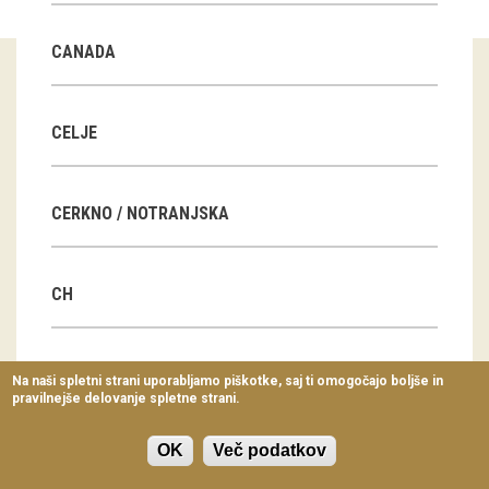
Virtualni sprehodi
CANADA
Razstavni projekti
Napovednik
CELJE
Arhiv razstav
CERKNO / NOTRANJSKA
dogodki
Koledar dogodkov
CH
Prireditve
Predavanja
CN
Na naši spletni strani uporabljamo piškotke, saj ti omogočajo boljše in
pravilnejše delovanje spletne strani.
Delavnice
Vodeni ogledi
OK
Več podatkov
CZ