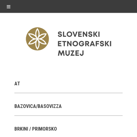
≡
razstave
AT
Stalne razstave
Občasne razstave
BAZOVICA/BASOVIZZA
Gostovanja
BRKINI / PRIMORSKO
E-razstave