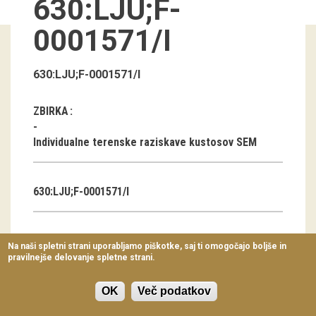
630:LJU;F-
Virtualni sprehodi
0001571/I
Razstavni projekti
Napovednik
630:LJU;F-0001571/I
Arhiv razstav
ZBIRKA
dogodki
Individualne terenske raziskave kustosov SEM
Koledar dogodkov
630:LJU;F-0001571/I
Prireditve
Predavanja
AVTOR
Na naši spletni strani uporabljamo piškotke, saj ti omogočajo boljše in
pravilnejše delovanje spletne strani.
Delavnice
Vodeni ogledi
OK
Več podatkov
KLASIFIKACIJA