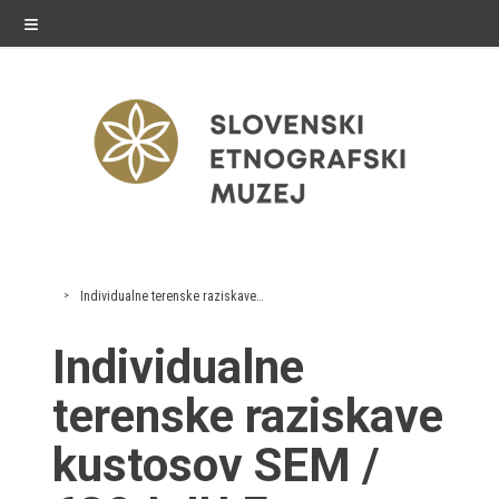
≡
razstave
Individualne terenske raziskave kustosov SEM
Stalne razstave
Individualne
Občasne razstave
terenske raziskave
Gostovanja
kustosov SEM /
E-razstave