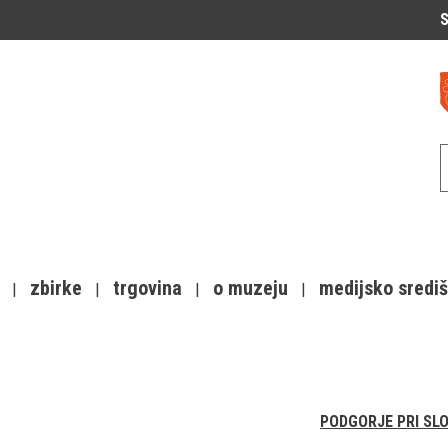
S
zbirke
trgovina
o muzeju
medijsko sredi
PODGORJE PRI SL