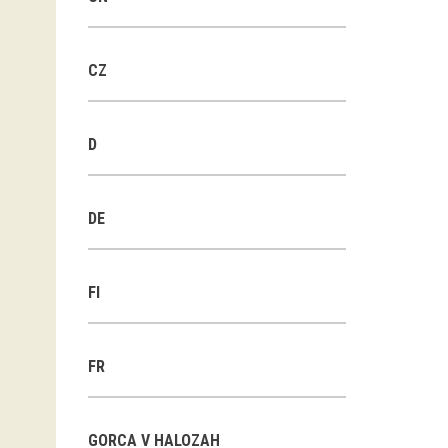
CZ
D
DE
FI
FR
GORCA V HALOZAH