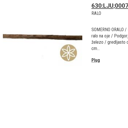
630:LJU;000
RALO
SOMERNO ORALO / č
ralo na oje / Podgorj
železo / gredljasto 
cm...
Plug