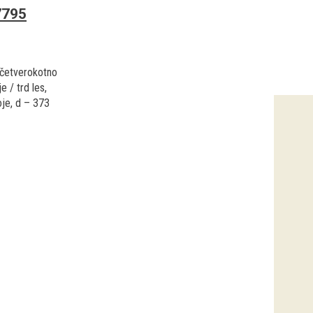
7795
etverokotno
e / trd les,
oje, d – 373