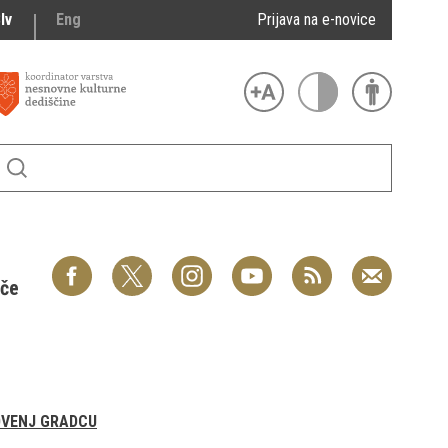
lv
Eng
Prijava na e-novice
šče
OVENJ GRADCU