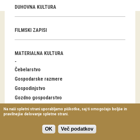
Virtualni sprehodi
DUHOVNA KULTURA
Razstavni projekti
FILMSKI ZAPISI
Napovednik
Arhiv razstav
MATERIALNA KULTURA
dogodki
Čebelarstvo
Koledar dogodkov
Gospodarske razmere
Gospodinjstvo
Prireditve
Gozdno gospodarstvo
Predavanja
Industrija
Na naši spletni strani uporabljamo piškotke, saj ti omogočajo boljše in
pravilnejše delovanje spletne strani.
Delavnice
Lov, ribolov
Nabiralništvo
Vodeni ogledi
OK
Več podatkov
Notranja oprema stanovanjskih stavb, bivalna