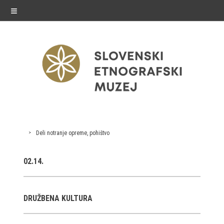
≡
razstave
Deli notranje opreme, pohištvo
Stalne razstave
02.14.
Občasne razstave
Gostovanja
DRUŽBENA KULTURA
E-razstave