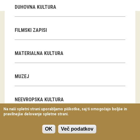
Virtualni sprehodi
DUHOVNA KULTURA
Razstavni projekti
FILMSKI ZAPISI
Napovednik
Arhiv razstav
MATERIALNA KULTURA
dogodki
Koledar dogodkov
MUZEJ
Prireditve
NEEVROPSKA KULTURA
Predavanja
Na naši spletni strani uporabljamo piškotke, saj ti omogočajo boljše in
pravilnejše delovanje spletne strani.
Delavnice
SITARSTVO
Vodeni ogledi
OK
Več podatkov