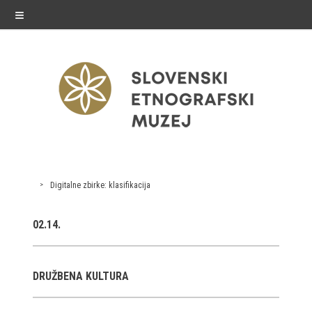
≡
razstave
Digitalne zbirke: klasifikacija
Stalne razstave
02.14.
Občasne razstave
Gostovanja
DRUŽBENA KULTURA
E-razstave