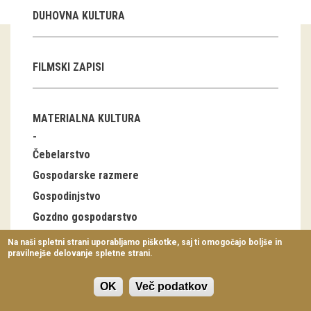
Virtualni sprehodi
DUHOVNA KULTURA
Razstavni projekti
FILMSKI ZAPISI
Napovednik
Arhiv razstav
MATERIALNA KULTURA
dogodki
Čebelarstvo
Koledar dogodkov
Gospodarske razmere
Gospodinjstvo
Prireditve
Gozdno gospodarstvo
Predavanja
Industrija
Na naši spletni strani uporabljamo piškotke, saj ti omogočajo boljše in
pravilnejše delovanje spletne strani.
Delavnice
Lov, ribolov
Nabiralništvo
Vodeni ogledi
OK
Več podatkov
Notranja oprema stanovanjskih stavb, bivalna