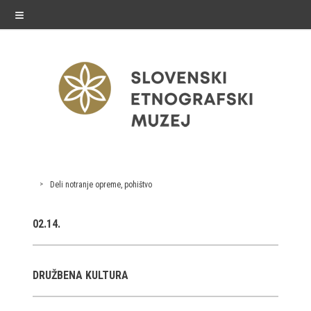
≡
razstave
Deli notranje opreme, pohištvo
Stalne razstave
02.14.
Občasne razstave
Gostovanja
DRUŽBENA KULTURA
E-razstave