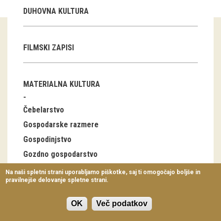
Virtualni sprehodi
DUHOVNA KULTURA
Razstavni projekti
FILMSKI ZAPISI
Napovednik
Arhiv razstav
MATERIALNA KULTURA
dogodki
Čebelarstvo
Koledar dogodkov
Gospodarske razmere
Gospodinjstvo
Prireditve
Gozdno gospodarstvo
Predavanja
Industrija
Na naši spletni strani uporabljamo piškotke, saj ti omogočajo boljše in
pravilnejše delovanje spletne strani.
Delavnice
Lov, ribolov
Nabiralništvo
Vodeni ogledi
OK
Več podatkov
Notranja oprema stanovanjskih stavb, bivalna