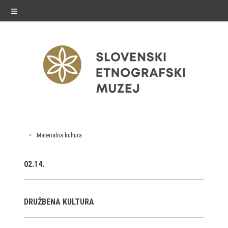
≡
razstave
Materialna kultura
Stalne razstave
02.14.
Občasne razstave
Gostovanja
DRUŽBENA KULTURA
E-razstave