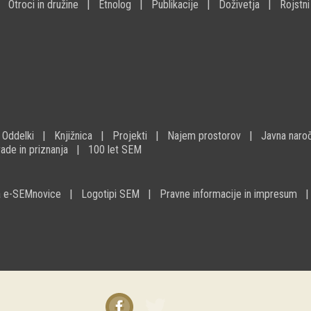
Otroci in družine
Etnolog
Publikacije
Doživetja
Rojstni
Oddelki
Knjižnica
Projekti
Najem prostorov
Javna naroč
ade in priznanja
100 let SEM
na e-SEMnovice
Logotipi SEM
Pravne informacije in impresum
Facebook
Twitter
instagram