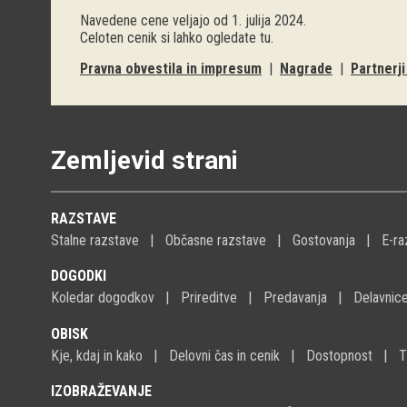
Navedene cene veljajo od 1. julija 2024.
Celoten cenik si lahko ogledate
tu
.
Pravna obvestila in impresum
|
Nagrade
|
Partnerj
Zemljevid strani
RAZSTAVE
Stalne razstave
Občasne razstave
Gostovanja
E-ra
DOGODKI
Koledar dogodkov
Prireditve
Predavanja
Delavnic
OBISK
Kje, kdaj in kako
Delovni čas in cenik
Dostopnost
T
IZOBRAŽEVANJE