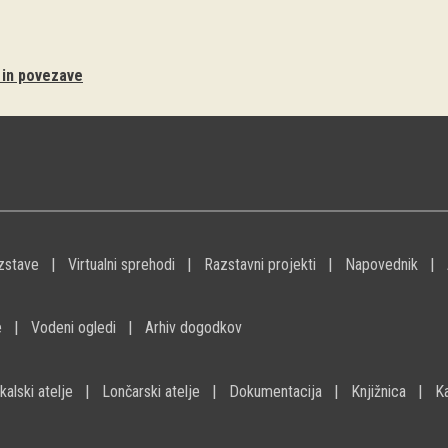
i in povezave
zstave
Virtualni sprehodi
Razstavni projekti
Napovednik
e
Vodeni ogledi
Arhiv dogodkov
kalski atelje
Lončarski atelje
Dokumentacija
Knjižnica
K