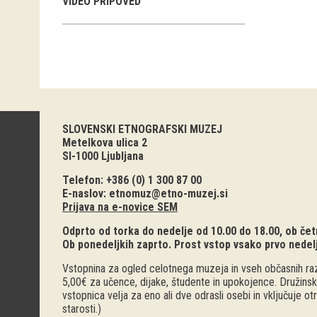
VIDEO PRIPOVED
SLOVENSKI ETNOGRAFSKI MUZEJ
Metelkova ulica 2
SI-1000 Ljubljana
Telefon: +386 (0) 1 300 87 00
E-naslov:
etnomuz@etno-muzej.si
Prijava na e-novice SEM
Odprto od torka do nedelje od 10.00 do 18.00, ob četr
Ob ponedeljkih zaprto. Prost vstop vsako prvo nedel
Vstopnina za ogled celotnega muzeja in vseh občasnih raz
5,00€ za učence, dijake, študente in upokojence. Družinsk
vstopnica velja za eno ali dve odrasli osebi in vključuje o
starosti.)