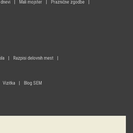
 dnevi
Mali mojster
Praznične zgodbe
ila
Razpisi delovnih mest
Vizitka
Blog SEM