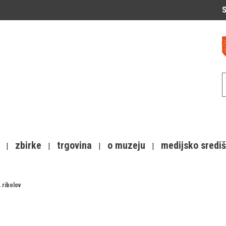
S
zbirke
trgovina
o muzeju
medijsko sredi
, ribolov