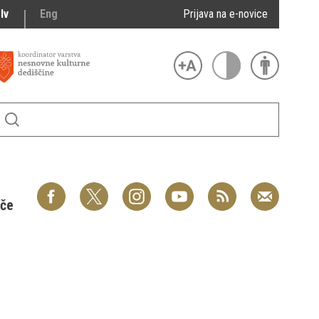
lv
Eng
Prijava na e-novice
šče