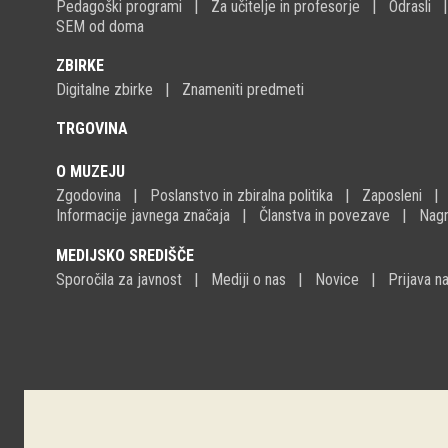
Pedagoški programi
Za učitelje in profesorje
Odrasli
SEM od doma
ZBIRKE
Digitalne zbirke
Znameniti predmeti
TRGOVINA
O MUZEJU
Zgodovina
Poslanstvo in zbiralna politika
Zaposleni
Informacije javnega značaja
Članstva in povezave
Nagr
MEDIJSKO SREDIŠČE
Sporočila za javnost
Mediji o nas
Novice
Prijava 