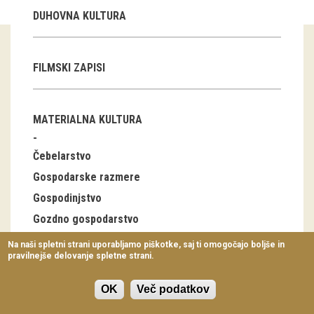
Virtualni sprehodi
DUHOVNA KULTURA
Razstavni projekti
FILMSKI ZAPISI
Napovednik
Arhiv razstav
MATERIALNA KULTURA
dogodki
Čebelarstvo
Koledar dogodkov
Gospodarske razmere
Gospodinjstvo
Prireditve
Gozdno gospodarstvo
Predavanja
Industrija
Na naši spletni strani uporabljamo piškotke, saj ti omogočajo boljše in
pravilnejše delovanje spletne strani.
Delavnice
Lov, ribolov
Nabiralništvo
Vodeni ogledi
OK
Več podatkov
Notranja oprema stanovanjskih stavb, bivalna