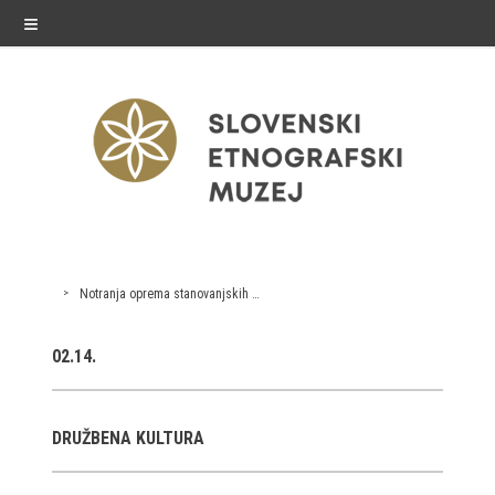
≡
razstave
Notranja oprema stanovanjskih stavb, bivalna kultura
Stalne razstave
02.14.
Občasne razstave
Gostovanja
DRUŽBENA KULTURA
E-razstave