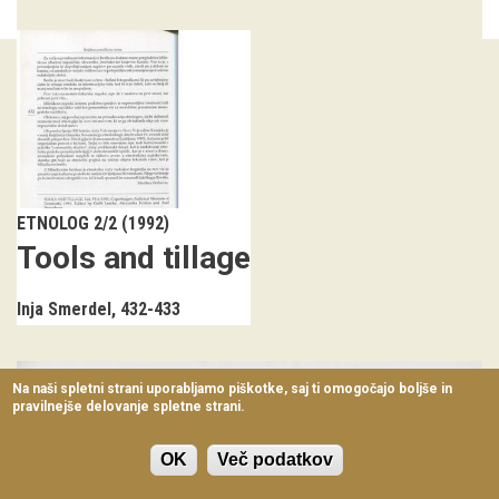
Virtualni sprehodi
Razstavni projekti
Napovednik
Arhiv razstav
dogodki
ETNOLOG 2/2 (1992)
Tools and tillage
Koledar dogodkov
Inja Smerdel
432-433
Prireditve
Predavanja
Na naši spletni strani uporabljamo piškotke, saj ti omogočajo boljše in
pravilnejše delovanje spletne strani.
Delavnice
Vodeni ogledi
OK
Več podatkov