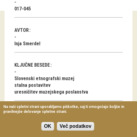
Virtualni sprehodi
017-045
Razstavni projekti
AVTOR
Napovednik
Inja Smerdel
Arhiv razstav
dogodki
KLJUČNE BESEDE
Koledar dogodkov
Slovenski etnografski muzej
stalna postavitev
Prireditve
uresničitev muzejskega poslanstva
Predavanja
Na naši spletni strani uporabljamo piškotke, saj ti omogočajo boljše in
pravilnejše delovanje spletne strani.
Delavnice
ČLANEK V PDF OBLIKI
Vodeni ogledi
OK
Več podatkov