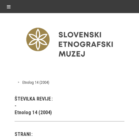
≡
razstave
Etnolog 14 (2004)
Stalne razstave
ŠTEVILKA REVIJE
Občasne razstave
Etnolog 14 (2004)
Gostovanja
E-razstave
STRANI