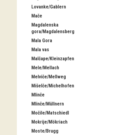
Lovanke/Gablern
Mače
Magdalenska
gora/Magdalensberg
Mala Gora
Mala vas
Malčape/Kleinzapfen
Mele/Mellach
Melviče/Mellweg
Mišelče/Michelhofen
Mlinče
Mlinče/Müllnern
Močile/Matschiedl
Mokrije/Mökriach
Moste/Brugg