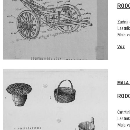
R00
Zadnji 
Lastnik
Mala va
Voz
MALA
R00
Četrtin
Lastnik
Mala va