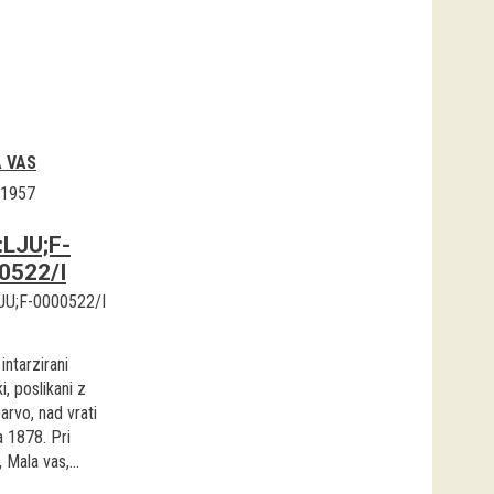
 VAS
.1957
:LJU;F-
0522/I
JU;F-0000522/I
 intarzirani
i, poslikani z
arvo, nad vrati
a 1878. Pri
 Mala vas,...