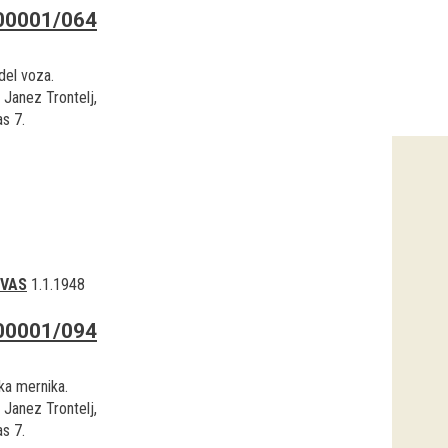
00001/064
del voza.
 Janez Trontelj,
s 7.
 VAS
1.1.1948
00001/094
ka mernika.
 Janez Trontelj,
s 7.