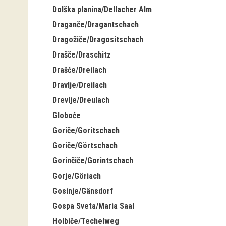
Dolška planina/Dellacher Alm
Draganče/Dragantschach
Dragožiče/Dragositschach
Drašče/Draschitz
Drašče/Dreilach
Dravlje/Dreilach
Drevlje/Dreulach
Globoče
Goriče/Goritschach
Goriče/Görtschach
Gorinčiče/Gorintschach
Gorje/Göriach
Gosinje/Gänsdorf
Gospa Sveta/Maria Saal
Holbiče/Techelweg