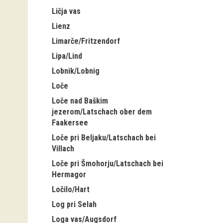
Ličja vas
Lienz
Limarče/Fritzendorf
Lipa/Lind
Lobnik/Lobnig
Loče
Loče nad Baškim
jezerom/Latschach ober dem
Faakersee
Loče pri Beljaku/Latschach bei
Villach
Loče pri Šmohorju/Latschach bei
Hermagor
Ločilo/Hart
Log pri Selah
Loga vas/Augsdorf