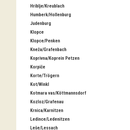
Hriblje/Kreublach
Humberk/Hollenburg
Judenburg
Klopce
Klopce/Penken
Kneža/Grafenbach
Koprivna/Koprein Petzen
Korpiče
Korte/Trögern
Kot/Winkl
Kotmara vas/Köttmannsdorf
Kozloz/Grafenau
Krnica/Karnitzen
Ledince/Ledenitzen
Leše/Lessach