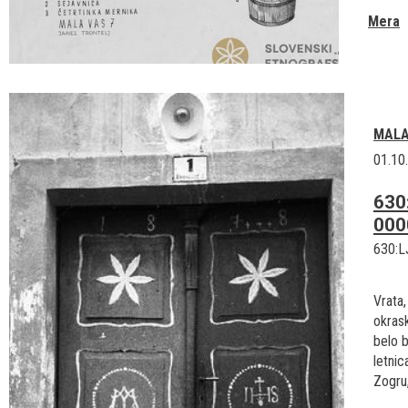
Mera
MALA
01.10
630
000
630:L
Vrata,
okrask
belo b
letnic
Zogru,