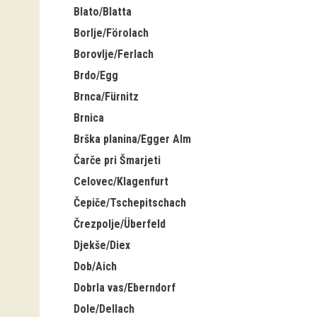
Blato/Blatta
Borlje/Förolach
Borovlje/Ferlach
Brdo/Egg
Brnca/Fürnitz
Brnica
Brška planina/Egger Alm
Čarče pri Šmarjeti
Celovec/Klagenfurt
Čepiče/Tschepitschach
Črezpolje/Überfeld
Djekše/Diex
Dob/Aich
Dobrla vas/Eberndorf
Dole/Dellach