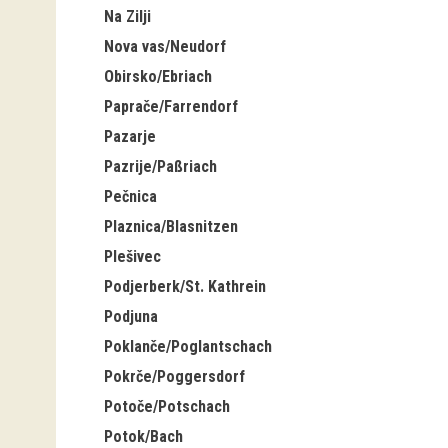
Na Zilji
Nova vas/Neudorf
Obirsko/Ebriach
Paprače/Farrendorf
Pazarje
Pazrije/Paßriach
Pečnica
Plaznica/Blasnitzen
Plešivec
Podjerberk/St. Kathrein
Podjuna
Poklanče/Poglantschach
Pokrče/Poggersdorf
Potoče/Potschach
Potok/Bach