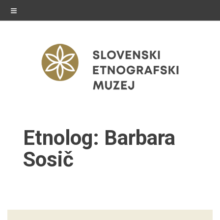
≡
razstave
Etnolog:
Barbara
Stalne razstave
Sosič
Občasne razstave
Gostovanja
E-razstave