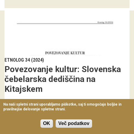
Virtualni sprehodi
Razstavni projekti
Napovednik
Arhiv razstav
dogodki
ETNOLOG 34 (2024)
Povezovanje kultur: Slovenska
Koledar dogodkov
čebelarska dediščina na
Prireditve
Kitajskem
Predavanja
Barbara Sosič
219-221
Na naši spletni strani uporabljamo piškotke, saj ti omogočajo boljše in
pravilnejše delovanje spletne strani.
Delavnice
Vodeni ogledi
OK
Več podatkov