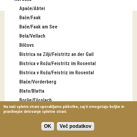
Virtualni sprehodi
Apače/Abtei
Bače/Faak
Razstavni projekti
Bače/Faak am See
Napovednik
Bela/Vellach
Arhiv razstav
Bilčovs
Bistrica na Zilji/Feistritz an der Gail
dogodki
Bistrica v Rožu/Feistritz im Rosental
Bistrica v Rožu/Feistriz im Rosental
Koledar dogodkov
Blače/Vorderberg
Prireditve
Blato/Blatta
Predavanja
Borlje/Förolach
Na naši spletni strani uporabljamo piškotke, saj ti omogočajo boljše in
Borovlje/Ferlach
pravilnejše delovanje spletne strani.
Delavnice
Brdo/Egg
Vodeni ogledi
OK
Več podatkov
Brnca/Fürnitz
Brnica