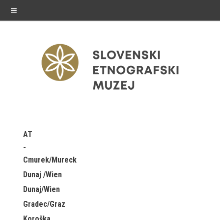
≡
razstave
AT
Stalne razstave
Cmurek/Mureck
Občasne razstave
Dunaj /Wien
Dunaj/Wien
Gostovanja
Gradec/Graz
E-razstave
Koroška