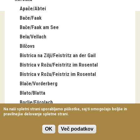
Virtualni sprehodi
Apače/Abtei
Bače/Faak
Razstavni projekti
Bače/Faak am See
Napovednik
Bela/Vellach
Arhiv razstav
Bilčovs
Bistrica na Zilji/Feistritz an der Gail
dogodki
Bistrica v Rožu/Feistritz im Rosental
Bistrica v Rožu/Feistriz im Rosental
Koledar dogodkov
Blače/Vorderberg
Prireditve
Blato/Blatta
Predavanja
Borlje/Förolach
Na naši spletni strani uporabljamo piškotke, saj ti omogočajo boljše in
Borovlje/Ferlach
pravilnejše delovanje spletne strani.
Delavnice
Brdo/Egg
Vodeni ogledi
OK
Več podatkov
Brnca/Fürnitz
Brnica