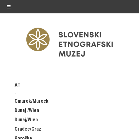
≡
razstave
AT
Stalne razstave
Cmurek/Mureck
Občasne razstave
Dunaj /Wien
Dunaj/Wien
Gostovanja
Gradec/Graz
E-razstave
Koroška