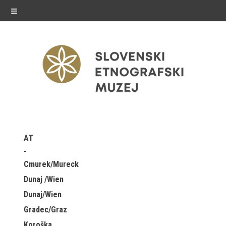
≡
razstave
AT
Stalne razstave
Cmurek/Mureck
Občasne razstave
Dunaj /Wien
Dunaj/Wien
Gostovanja
Gradec/Graz
E-razstave
Koroška