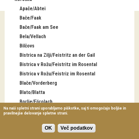
Virtualni sprehodi
Apače/Abtei
Bače/Faak
Razstavni projekti
Bače/Faak am See
Napovednik
Bela/Vellach
Arhiv razstav
Bilčovs
Bistrica na Zilji/Feistritz an der Gail
dogodki
Bistrica v Rožu/Feistritz im Rosental
Bistrica v Rožu/Feistriz im Rosental
Koledar dogodkov
Blače/Vorderberg
Prireditve
Blato/Blatta
Predavanja
Borlje/Förolach
Na naši spletni strani uporabljamo piškotke, saj ti omogočajo boljše in
Borovlje/Ferlach
pravilnejše delovanje spletne strani.
Delavnice
Brdo/Egg
Vodeni ogledi
OK
Več podatkov
Brnca/Fürnitz
Brnica