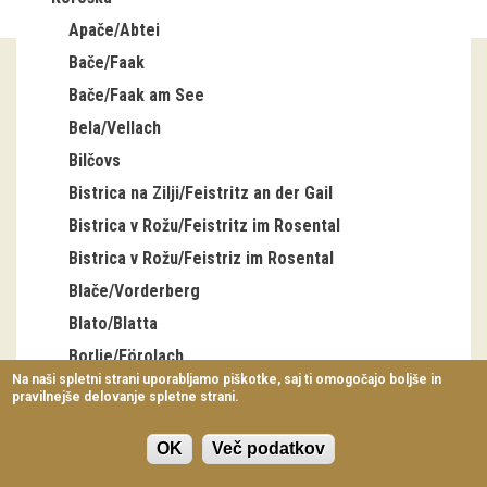
Virtualni sprehodi
Apače/Abtei
Bače/Faak
Razstavni projekti
Bače/Faak am See
Napovednik
Bela/Vellach
Arhiv razstav
Bilčovs
Bistrica na Zilji/Feistritz an der Gail
dogodki
Bistrica v Rožu/Feistritz im Rosental
Bistrica v Rožu/Feistriz im Rosental
Koledar dogodkov
Blače/Vorderberg
Prireditve
Blato/Blatta
Predavanja
Borlje/Förolach
Na naši spletni strani uporabljamo piškotke, saj ti omogočajo boljše in
Borovlje/Ferlach
pravilnejše delovanje spletne strani.
Delavnice
Brdo/Egg
Vodeni ogledi
OK
Več podatkov
Brnca/Fürnitz
Brnica