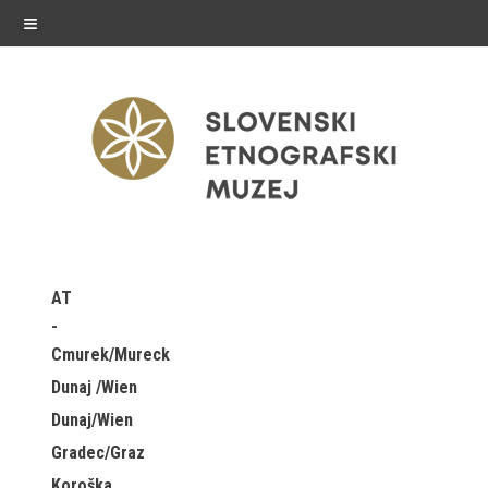
≡
razstave
AT
Stalne razstave
Cmurek/Mureck
Občasne razstave
Dunaj /Wien
Dunaj/Wien
Gostovanja
Gradec/Graz
E-razstave
Koroška