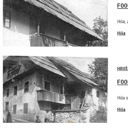
F00
Hiša, 
Hiša
HRUŠ
F00
Hiša o
Hiša