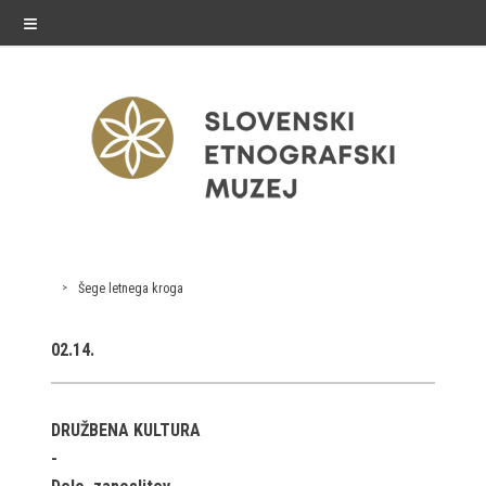
≡
razstave
Šege letnega kroga
Stalne razstave
02.14.
Občasne razstave
Gostovanja
DRUŽBENA KULTURA
E-razstave