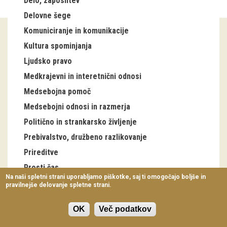
Delo, zaposlitev
Virtualni sprehodi
Delovne šege
Komuniciranje in komunikacije
Razstavni projekti
Kultura spominjanja
Napovednik
Ljudsko pravo
Arhiv razstav
Medkrajevni in interetnični odnosi
Medsebojna pomoč
dogodki
Medsebojni odnosi in razmerja
Politično in strankarsko življenje
Koledar dogodkov
Prebivalstvo, družbeno razlikovanje
Prireditve
Prireditve
Predavanja
Prosti čas
Na naši spletni strani uporabljamo piškotke, saj ti omogočajo boljše in
Šege letnega kroga
pravilnejše delovanje spletne strani.
Delavnice
Antonovo
Vodeni ogledi
OK
Več podatkov
Božič