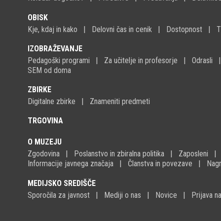
OBISK
Kje, kdaj in kako
Delovni čas in cenik
Dostopnost
T
IZOBRAŽEVANJE
Pedagoški programi
Za učitelje in profesorje
Odrasli
SEM od doma
ZBIRKE
Digitalne zbirke
Znameniti predmeti
TRGOVINA
O MUZEJU
Zgodovina
Poslanstvo in zbiralna politika
Zaposleni
Informacije javnega značaja
Članstva in povezave
Nagr
MEDIJSKO SREDIŠČE
Sporočila za javnost
Mediji o nas
Novice
Prijava 