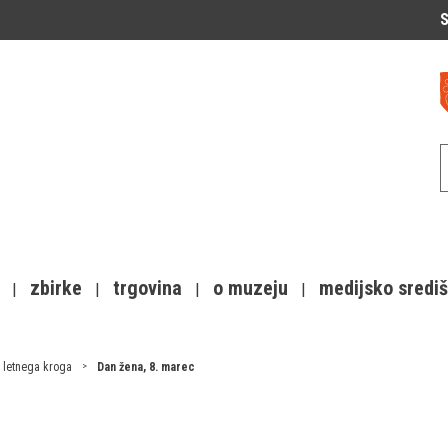
S
zbirke
trgovina
o muzeju
medijsko sredi
 letnega kroga
Dan žena, 8. marec