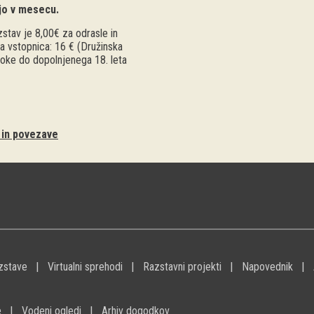
jo v mesecu.
stav je 8,00€ za odrasle in
a vstopnica: 16 € (Družinska
troke do dopolnjenega 18. leta
i in povezave
zstave
Virtualni sprehodi
Razstavni projekti
Napovednik
e
Vodeni ogledi
Arhiv dogodkov