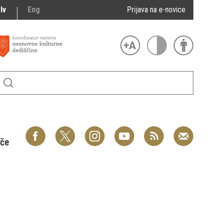
lv
Eng
Prijava na e-novice
šče