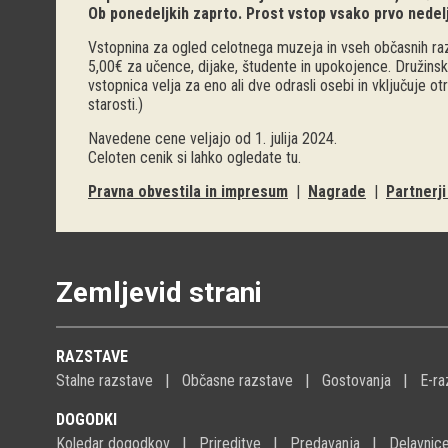
Ob ponedeljkih zaprto. Prost vstop vsako prvo nedel
Vstopnina za ogled celotnega muzeja in vseh občasnih raz
5,00€ za učence, dijake, študente in upokojence. Družinsk
vstopnica velja za eno ali dve odrasli osebi in vključuje o
starosti.)
Navedene cene veljajo od 1. julija 2024.
Celoten cenik si lahko ogledate
tu
.
Pravna obvestila in impresum
|
Nagrade
|
Partnerj
Zemljevid strani
RAZSTAVE
Stalne razstave
Občasne razstave
Gostovanja
E-ra
DOGODKI
Koledar dogodkov
Prireditve
Predavanja
Delavnic