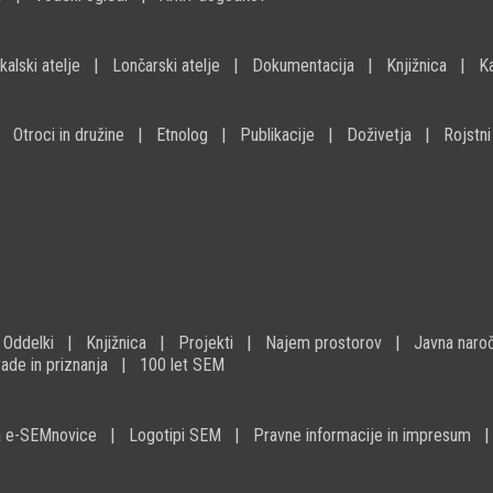
kalski atelje
Lončarski atelje
Dokumentacija
Knjižnica
K
Otroci in družine
Etnolog
Publikacije
Doživetja
Rojstni
Oddelki
Knjižnica
Projekti
Najem prostorov
Javna naroč
ade in priznanja
100 let SEM
na e-SEMnovice
Logotipi SEM
Pravne informacije in impresum