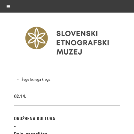
≡
razstave
Šege letnega kroga
Stalne razstave
02.14.
Občasne razstave
Gostovanja
DRUŽBENA KULTURA
E-razstave