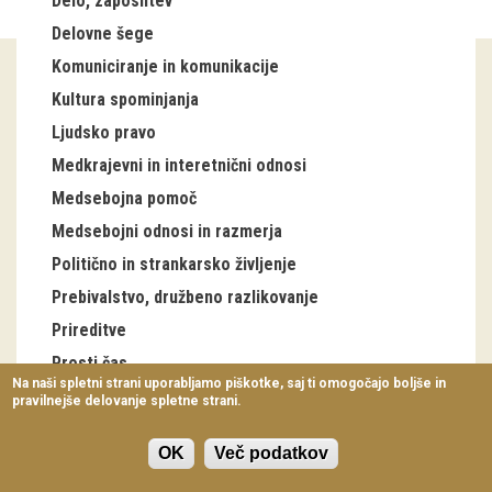
Delo, zaposlitev
Virtualni sprehodi
Delovne šege
Komuniciranje in komunikacije
Razstavni projekti
Kultura spominjanja
Napovednik
Ljudsko pravo
Arhiv razstav
Medkrajevni in interetnični odnosi
Medsebojna pomoč
dogodki
Medsebojni odnosi in razmerja
Politično in strankarsko življenje
Koledar dogodkov
Prebivalstvo, družbeno razlikovanje
Prireditve
Prireditve
Predavanja
Prosti čas
Na naši spletni strani uporabljamo piškotke, saj ti omogočajo boljše in
Šege letnega kroga
pravilnejše delovanje spletne strani.
Delavnice
Antonovo
Vodeni ogledi
OK
Več podatkov
Božič