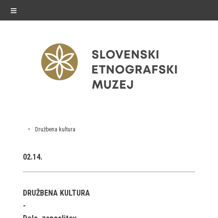
≡
razstave
Družbena kultura
Stalne razstave
02.14.
Občasne razstave
Gostovanja
DRUŽBENA KULTURA
E-razstave