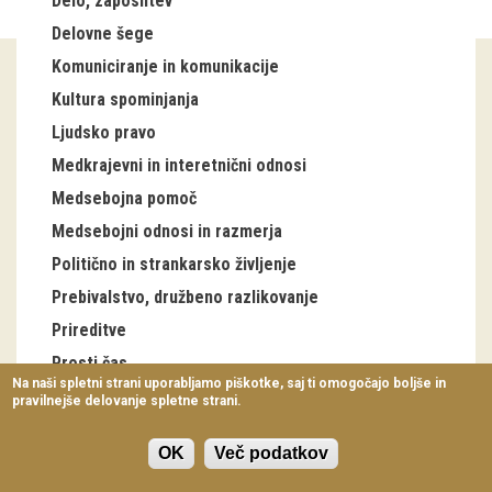
Delo, zaposlitev
Virtualni sprehodi
Delovne šege
Komuniciranje in komunikacije
Razstavni projekti
Kultura spominjanja
Napovednik
Ljudsko pravo
Arhiv razstav
Medkrajevni in interetnični odnosi
Medsebojna pomoč
dogodki
Medsebojni odnosi in razmerja
Politično in strankarsko življenje
Koledar dogodkov
Prebivalstvo, družbeno razlikovanje
Prireditve
Prireditve
Predavanja
Prosti čas
Na naši spletni strani uporabljamo piškotke, saj ti omogočajo boljše in
Šege letnega kroga
pravilnejše delovanje spletne strani.
Delavnice
Šege življenjskega kroga
Vodeni ogledi
OK
Več podatkov
Skupnosti in društva