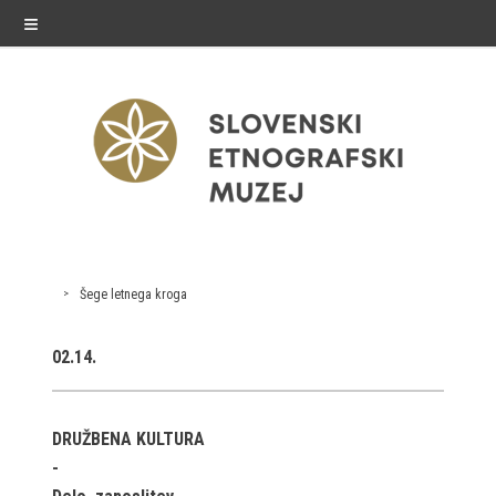
≡
razstave
Šege letnega kroga
Stalne razstave
02.14.
Občasne razstave
Gostovanja
DRUŽBENA KULTURA
E-razstave