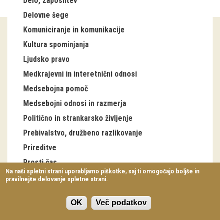
Delo, zaposlitev
Virtualni sprehodi
Delovne šege
Komuniciranje in komunikacije
Razstavni projekti
Kultura spominjanja
Napovednik
Ljudsko pravo
Arhiv razstav
Medkrajevni in interetnični odnosi
Medsebojna pomoč
dogodki
Medsebojni odnosi in razmerja
Politično in strankarsko življenje
Koledar dogodkov
Prebivalstvo, družbeno razlikovanje
Prireditve
Prireditve
Predavanja
Prosti čas
Na naši spletni strani uporabljamo piškotke, saj ti omogočajo boljše in
Šege letnega kroga
pravilnejše delovanje spletne strani.
Delavnice
Antonovo
Vodeni ogledi
OK
Več podatkov
Božič