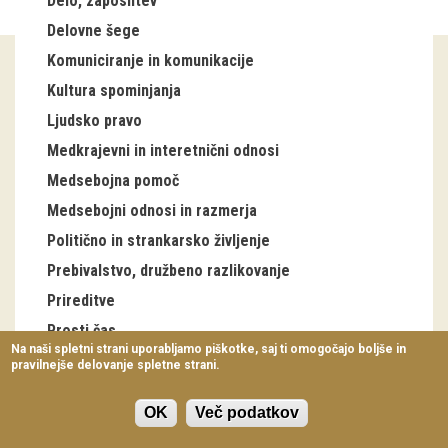
Delo, zaposlitev
Virtualni sprehodi
Delovne šege
Komuniciranje in komunikacije
Razstavni projekti
Kultura spominjanja
Napovednik
Ljudsko pravo
Arhiv razstav
Medkrajevni in interetnični odnosi
Medsebojna pomoč
dogodki
Medsebojni odnosi in razmerja
Politično in strankarsko življenje
Koledar dogodkov
Prebivalstvo, družbeno razlikovanje
Prireditve
Prireditve
Predavanja
Prosti čas
Na naši spletni strani uporabljamo piškotke, saj ti omogočajo boljše in
Šege letnega kroga
pravilnejše delovanje spletne strani.
Delavnice
Antonovo
Vodeni ogledi
OK
Več podatkov
Božič