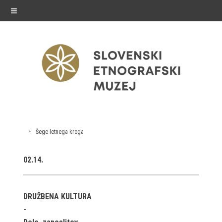
≡
razstave
Šege letnega kroga
Stalne razstave
02.14.
Občasne razstave
Gostovanja
DRUŽBENA KULTURA
E-razstave