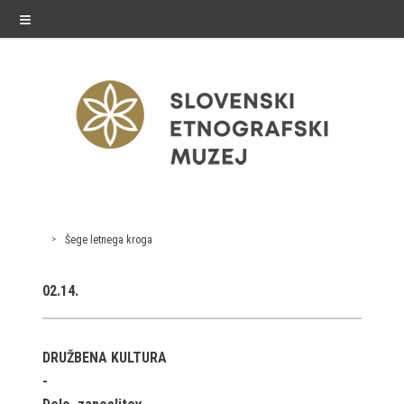
≡
exhibitions
Šege letnega kroga
Exhibitions in SEM
02.14.
Past exhibitions
Virtual tours
DRUŽBENA KULTURA
public programme