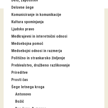
Delo, zaposlitev
Delovne šege
Guided tours
Komuniciranje in komunikacije
Workshops
Kultura spominjanja
Ljudsko pravo
Group visits
Medkrajevni in interetnični odnosi
education
Medsebojna pomoč
Medsebojni odnosi in razmerja
publications
Politično in strankarsko življenje
Prebivalstvo, družbeno razlikovanje
Etnolog
Prireditve
Books
Prosti čas
Šege letnega kroga
DVD-s
Antonovo
projects
Božič