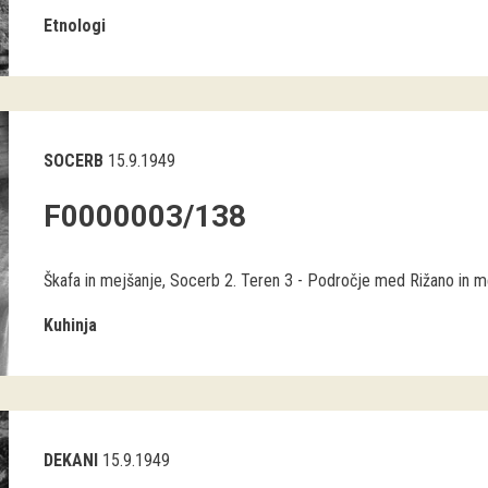
Etnologi
SOCERB
15.9.1949
F0000003/138
Škafa in mejšanje, Socerb 2. Teren 3 - Področje med Rižano in m
Kuhinja
DEKANI
15.9.1949