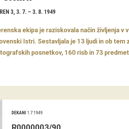
REN 3, 3. 7. – 3. 8. 1949
renska ekipa je raziskovala način življenja v 
ovenski Istri. Sestavljala je 13 ljudi in ob te
tografskih posnetkov, 160 risb in 73 predmet
DEKANI
1.7.1949
R0000003/90