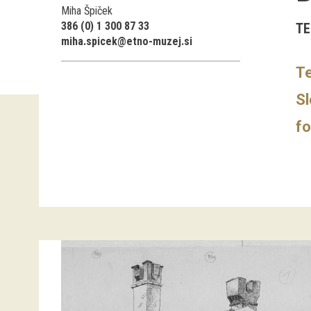
Miha Špiček
386 (0) 1 300 87 33
TE
miha.spicek@etno-muzej.si
Te
Sl
fo