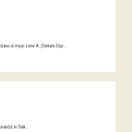
ižano in mejo cone A. (Dekani-Osp-...
ančič in Slak...