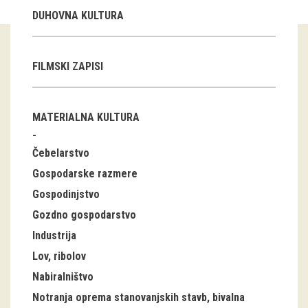
DUHOVNA KULTURA
Guided tours
Workshops
FILMSKI ZAPISI
Group visits
MATERIALNA KULTURA
education
Čebelarstvo
publications
Gospodarske razmere
Etnolog
Gospodinjstvo
Gozdno gospodarstvo
Books
Industrija
DVD-s
Lov, ribolov
Nabiralništvo
projects
Notranja oprema stanovanjskih stavb, bivalna