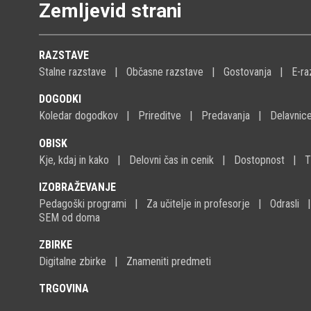
Zemljevid strani
RAZSTAVE
Stalne razstave
Občasne razstave
Gostovanja
E-ra
DOGODKI
Koledar dogodkov
Prireditve
Predavanja
Delavnic
OBISK
Kje, kdaj in kako
Delovni čas in cenik
Dostopnost
T
IZOBRAŽEVANJE
Pedagoški programi
Za učitelje in profesorje
Odrasli
SEM od doma
ZBIRKE
Digitalne zbirke
Znameniti predmeti
TRGOVINA