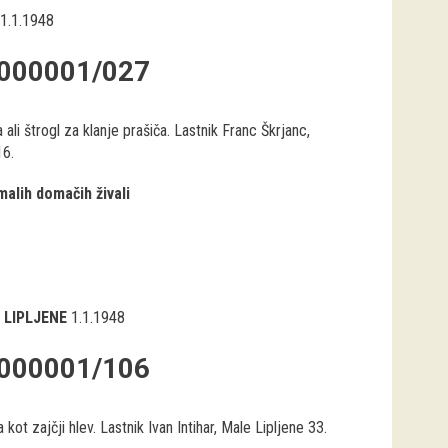
1.1.1948
000001/027
ali štrogl za klanje prašiča. Lastnik Franc Škrjanc,
16.
malih domačih živali
 LIPLJENE
1.1.1948
000001/106
a kot zajčji hlev. Lastnik Ivan Intihar, Male Lipljene 33.