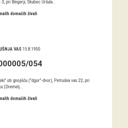
3, pri Bingerji, Skubec Uršula...
malih domačih živali
UŠNJA VAS
15.8.1950
000005/054
eki" ob gnojišču ("dgor"-dvor), Petrušna vas 22, pri
u (Dremelj...
malih domačih živali