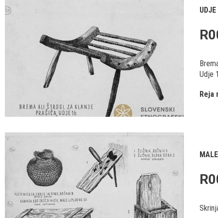
UDJE
R0
Brema 
Udje 
Reja 
MALE
R0
Skrinj