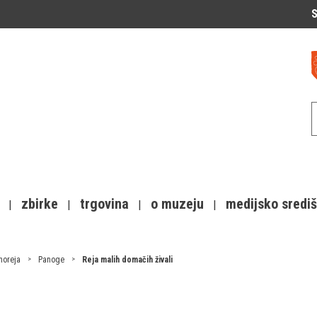
S
zbirke
trgovina
o muzeju
medijsko sredi
inoreja
Panoge
Reja malih domačih živali