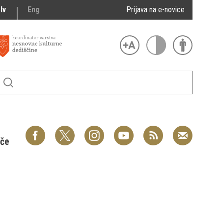
lv
Eng
Prijava na e-novice
šče