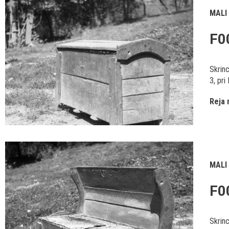
MALI
F0
Skrinc
3, pri
Reja 
MALI
F0
Skrinc