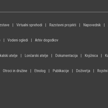
zstave
Virtualni sprehodi
Razstavni projekti
Napovednik
e
Vodeni ogledi
Arhiv dogodkov
kalski atelje
Lončarski atelje
Dokumentacija
Knjižnica
K
Otroci in družine
Etnolog
Publikacije
Doživetja
Rojstni