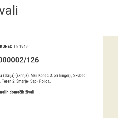
vali
 KONEC
1.8.1949
000002/126
a (skrija) (skrinja), Mali Konec 3, pri Bingerji, Skubec
. Teren 2: Šmarje- Sap- Polica...
malih domačih živali