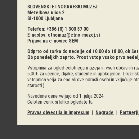
SLOVENSKI ETNOGRAFSKI MUZEJ
Metelkova ulica 2
SI-1000 Ljubljana
Telefon: +386 (0) 1 300 87 00
E-naslov:
etnomuz@etno-muzej.si
Prijava na e-novice SEM
Odprto od torka do nedelje od 10.00 do 18.00, ob četr
Ob ponedeljkih zaprto. Prost vstop vsako prvo nedel
Vstopnina za ogled celotnega muzeja in vseh občasnih raz
5,00€ za učence, dijake, študente in upokojence. Družinsk
vstopnica velja za eno ali dve odrasli osebi in vključuje o
starosti.)
Navedene cene veljajo od 1. julija 2024.
Celoten cenik si lahko ogledate
tu
.
Pravna obvestila in impresum
|
Nagrade
|
Partnerj