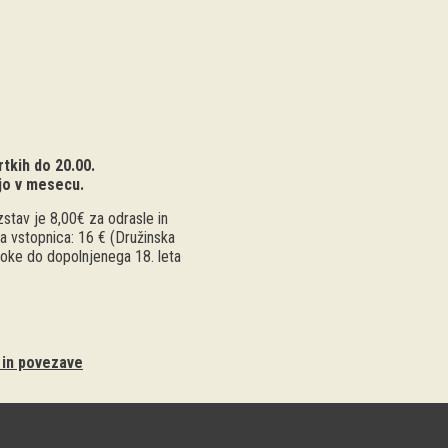
tkih do 20.00.
jo v mesecu.
stav je 8,00€ za odrasle in
a vstopnica: 16 € (Družinska
troke do dopolnjenega 18. leta
i in povezave