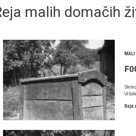
eja malih domačih ži
MALI
F0
Skrinc
Uršula
Reja 