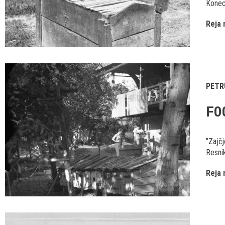
Konec 
Reja 
PETR
F0
"Zajčj
Resnik
Reja 