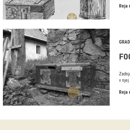
Reja 
GRAD
F0
Zadnja
v njej
Reja 