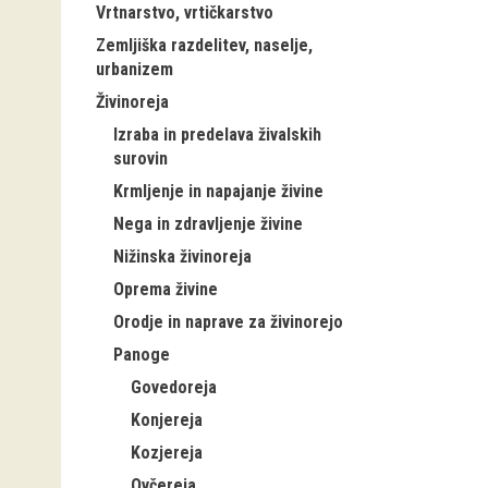
Vrtnarstvo, vrtičkarstvo
Zemljiška razdelitev, naselje,
urbanizem
Živinoreja
Izraba in predelava živalskih
surovin
Krmljenje in napajanje živine
Nega in zdravljenje živine
Nižinska živinoreja
Oprema živine
Orodje in naprave za živinorejo
Panoge
Govedoreja
Konjereja
Kozjereja
Ovčereja