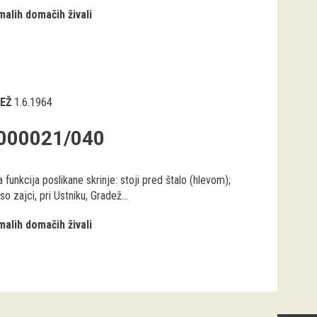
malih domačih živali
EŽ
1.6.1964
000021/040
 funkcija poslikane skrinje: stoji pred štalo (hlevom);
 so zajci, pri Ustniku, Gradež...
malih domačih živali