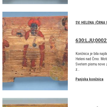
SV. HELENA /ČRNA
630:LJU;000
Končnica je bila najd
Heleni nad Črno. Moti
Svetem pismu nove 
z...
Panjska končnica