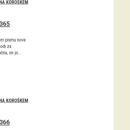
 NA KOROŠKEM
2365
tem pismu nove
hodi za
na, on jo...
 NA KOROŠKEM
2366