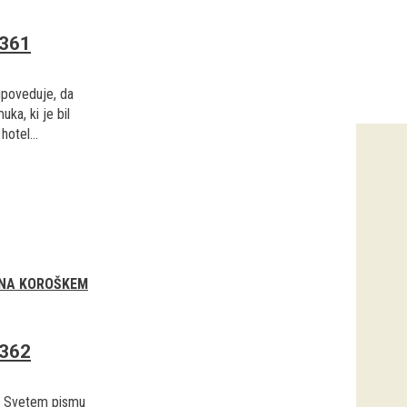
2361
ipoveduje, da
ka, ki je bil
hotel...
 NA KOROŠKEM
2362
 v Svetem pismu