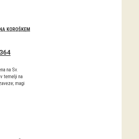
 NA KOROŠKEM
2364
ena na Sv.
v temelji na
zaveze; magi