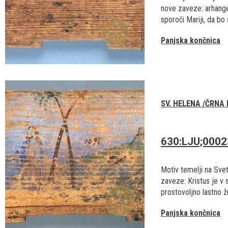
nove zaveze: arhange
sporoči Mariji, da bo 
Panjska končnica
SV. HELENA /ČRNA
630:LJU;000
Motiv temelji na Sv
zaveze: Kristus je v 
prostovoljno lastno žrt
Panjska končnica