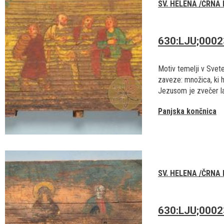
SV. HELENA /ČRNA
630:LJU;000
Motiv temelji v Sve
zaveze: množica, ki 
Jezusom je zvečer lač
Panjska končnica
SV. HELENA /ČRNA
630:LJU;000