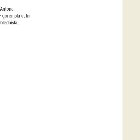
 Antona
 gorenjski ustni
mledniški...