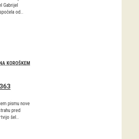
l Gabrijel
spočela od...
 NA KOROŠKEM
2363
etem pismu nove
strahu pred
vijo šel...