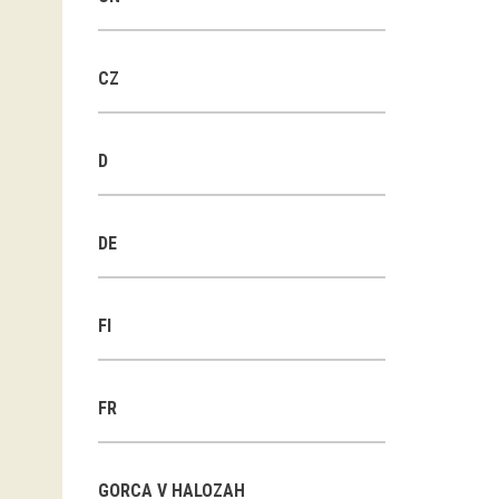
CZ
D
DE
FI
FR
GORCA V HALOZAH