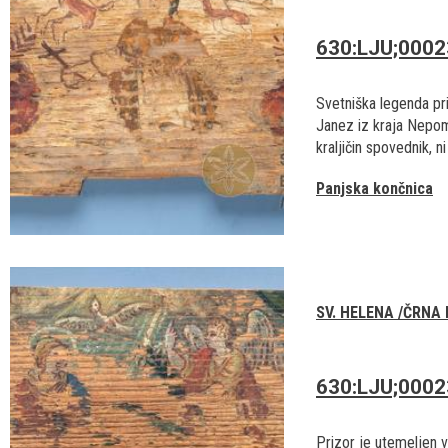
630:LJU;000
Svetniška legenda pr
Janez iz kraja Nepomu
kraljičin spovednik, ni 
Panjska končnica
SV. HELENA /ČRNA
630:LJU;000
Prizor je utemeljen