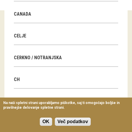
Virtualni sprehodi
CANADA
Razstavni projekti
Napovednik
CELJE
Arhiv razstav
CERKNO / NOTRANJSKA
dogodki
Koledar dogodkov
CH
Prireditve
Predavanja
CN
Na naši spletni strani uporabljamo piškotke, saj ti omogočajo boljše in
pravilnejše delovanje spletne strani.
Delavnice
Vodeni ogledi
OK
Več podatkov
CZ