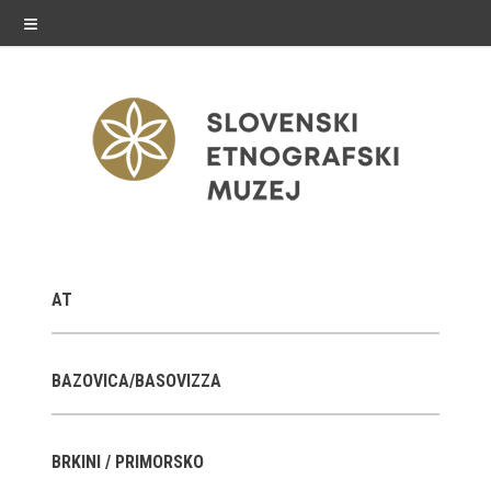
≡
razstave
AT
Stalne razstave
Občasne razstave
BAZOVICA/BASOVIZZA
Gostovanja
BRKINI / PRIMORSKO
E-razstave