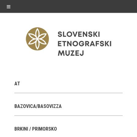
≡
razstave
AT
Stalne razstave
Občasne razstave
BAZOVICA/BASOVIZZA
Gostovanja
BRKINI / PRIMORSKO
E-razstave