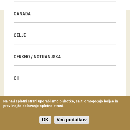
Virtualni sprehodi
CANADA
Razstavni projekti
Napovednik
CELJE
Arhiv razstav
CERKNO / NOTRANJSKA
dogodki
Koledar dogodkov
CH
Prireditve
Predavanja
CN
Na naši spletni strani uporabljamo piškotke, saj ti omogočajo boljše in
pravilnejše delovanje spletne strani.
Delavnice
Vodeni ogledi
OK
Več podatkov
CZ