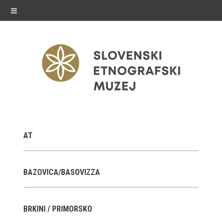
≡
razstave
AT
Stalne razstave
Občasne razstave
BAZOVICA/BASOVIZZA
Gostovanja
BRKINI / PRIMORSKO
E-razstave