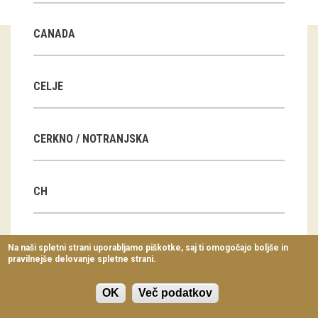
Virtualni sprehodi
CANADA
Razstavni projekti
Napovednik
CELJE
Arhiv razstav
CERKNO / NOTRANJSKA
dogodki
Koledar dogodkov
CH
Prireditve
Predavanja
CN
Na naši spletni strani uporabljamo piškotke, saj ti omogočajo boljše in
pravilnejše delovanje spletne strani.
Delavnice
Vodeni ogledi
OK
Več podatkov
CZ