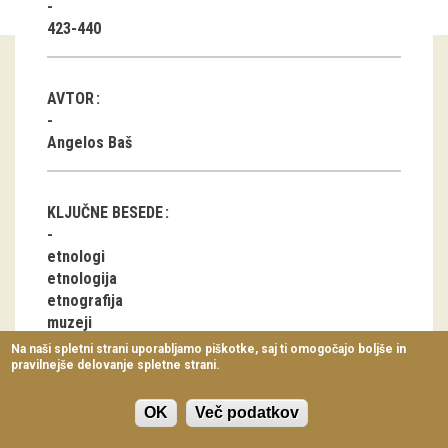
Virtualni sprehodi
423-440
Razstavni projekti
AVTOR
Napovednik
Angelos Baš
Arhiv razstav
dogodki
KLJUČNE BESEDE
Koledar dogodkov
etnologi
etnologija
Prireditve
etnografija
muzeji
Predavanja
znanstveno delo
Na naši spletni strani uporabljamo piškotke, saj ti omogočajo boljše in
raziskovalno delo
pravilnejše delovanje spletne strani.
Delavnice
Vodeni ogledi
OK
Več podatkov