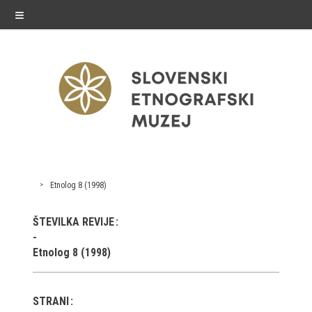
≡
razstave
Etnolog 8 (1998)
Stalne razstave
ŠTEVILKA REVIJE
Občasne razstave
Etnolog 8 (1998)
Gostovanja
E-razstave
STRANI