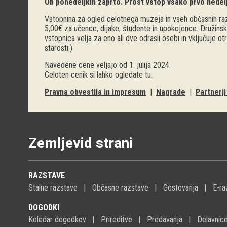
Ob ponedeljkih zaprto. Prost vstop vsako prvo nedel
Vstopnina za ogled celotnega muzeja in vseh občasnih raz
5,00€ za učence, dijake, študente in upokojence. Družinsk
vstopnica velja za eno ali dve odrasli osebi in vključuje o
starosti.)
Navedene cene veljajo od 1. julija 2024.
Celoten cenik si lahko ogledate
tu
.
Pravna obvestila in impresum
|
Nagrade
|
Partnerj
Zemljevid strani
RAZSTAVE
Stalne razstave
Občasne razstave
Gostovanja
E-ra
DOGODKI
Koledar dogodkov
Prireditve
Predavanja
Delavnic