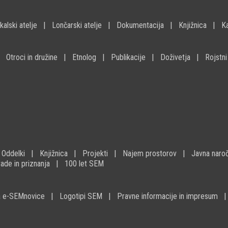
kalski atelje
Lončarski atelje
Dokumentacija
Knjižnica
K
Otroci in družine
Etnolog
Publikacije
Doživetja
Rojstni
Oddelki
Knjižnica
Projekti
Najem prostorov
Javna naroč
ade in priznanja
100 let SEM
na e-SEMnovice
Logotipi SEM
Pravne informacije in impresum