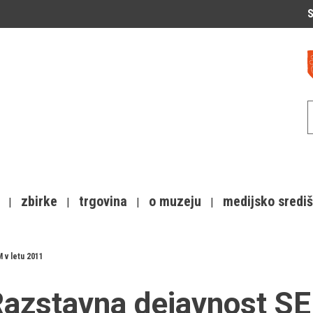
S
zbirke
trgovina
o muzeju
medijsko sredi
 v letu 2011
azstavna dejavnost SE