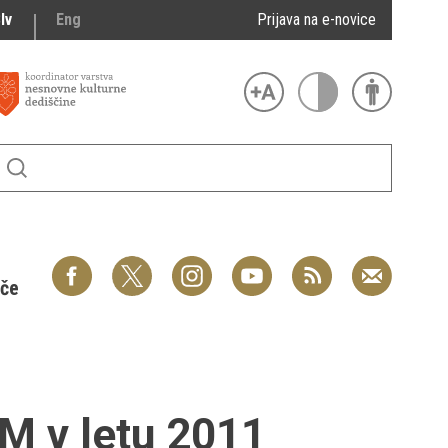
lv
Eng
Prijava na e-novice
šče
M v letu 2011