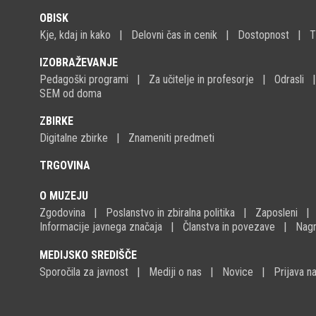
OBISK
Kje, kdaj in kako
Delovni čas in cenik
Dostopnost
T
IZOBRAŽEVANJE
Pedagoški programi
Za učitelje in profesorje
Odrasli
SEM od doma
ZBIRKE
Digitalne zbirke
Znameniti predmeti
TRGOVINA
O MUZEJU
Zgodovina
Poslanstvo in zbiralna politika
Zaposleni
Informacije javnega značaja
Članstva in povezave
Nagr
MEDIJSKO SREDIŠČE
Sporočila za javnost
Mediji o nas
Novice
Prijava 