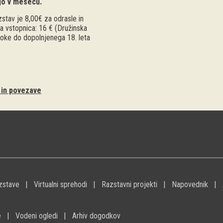
jo v mesecu.
stav je 8,00€ za odrasle in
a vstopnica: 16 € (Družinska
troke do dopolnjenega 18. leta
i in povezave
zstave
Virtualni sprehodi
Razstavni projekti
Napovednik
e
Vodeni ogledi
Arhiv dogodkov