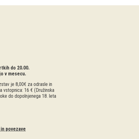
tkih do 20.00.
jo v mesecu.
stav je 8,00€ za odrasle in
a vstopnica: 16 € (Družinska
troke do dopolnjenega 18. leta
i in povezave