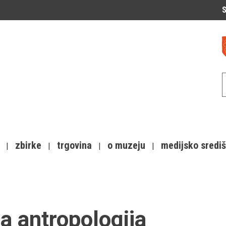
S
zbirke
trgovina
o muzeju
medijsko sredi
na antropologija