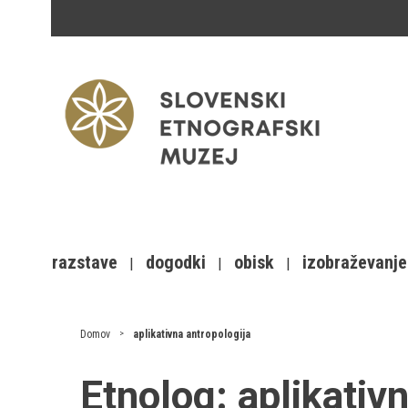
razstave
dogodki
obisk
izobraževanje
Domov
aplikativna antropologija
Etnolog:
aplikativ