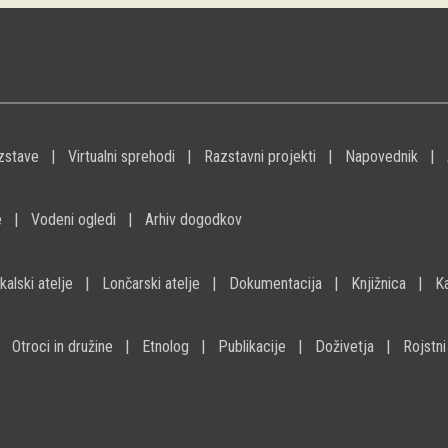
zstave
Virtualni sprehodi
Razstavni projekti
Napovednik
e
Vodeni ogledi
Arhiv dogodkov
kalski atelje
Lončarski atelje
Dokumentacija
Knjižnica
K
Otroci in družine
Etnolog
Publikacije
Doživetja
Rojstni