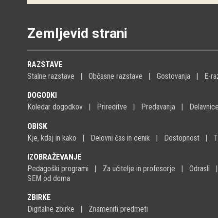
Zemljevid strani
RAZSTAVE
Stalne razstave
Občasne razstave
Gostovanja
E-ra
DOGODKI
Koledar dogodkov
Prireditve
Predavanja
Delavnic
OBISK
Kje, kdaj in kako
Delovni čas in cenik
Dostopnost
T
IZOBRAŽEVANJE
Pedagoški programi
Za učitelje in profesorje
Odrasli
SEM od doma
ZBIRKE
Digitalne zbirke
Znameniti predmeti