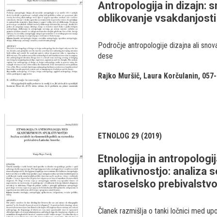
Antropologija in dizajn: 
oblikovanje vsakdanjosti
Področje antropologije dizajna ali snova
dese
Rajko Muršič
Laura Korčulanin
057-
ETNOLOG 29 (2019)
Etnologija in antropolo
aplikativnostjo: analiza 
staroselsko prebivalstv
Članek razmišlja o tanki ločnici med up