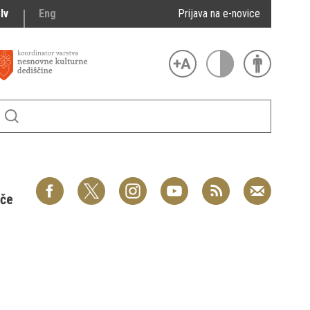
lv
Eng
Prijava na e-novice
šče