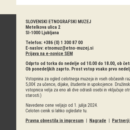
SLOVENSKI ETNOGRAFSKI MUZEJ
Metelkova ulica 2
SI-1000 Ljubljana
Telefon: +386 (0) 1 300 87 00
E-naslov:
etnomuz@etno-muzej.si
Prijava na e-novice SEM
Odprto od torka do nedelje od 10.00 do 18.00, ob četr
Ob ponedeljkih zaprto. Prost vstop vsako prvo nedel
Vstopnina za ogled celotnega muzeja in vseh občasnih raz
5,00€ za učence, dijake, študente in upokojence. Družinsk
vstopnica velja za eno ali dve odrasli osebi in vključuje o
starosti.)
Navedene cene veljajo od 1. julija 2024.
Celoten cenik si lahko ogledate
tu
.
Pravna obvestila in impresum
|
Nagrade
|
Partnerj