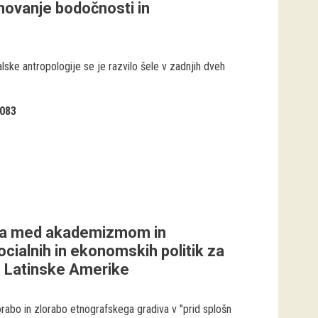
snovanje bodočnosti in
lske antropologije se je razvilo šele v zadnjih dveh
083
gija med akademizmom in
socialnih in ekonomskih politik za
o Latinske Amerike
orabo in zlorabo etnografskega gradiva v "prid splošn