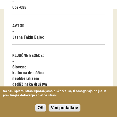
Virtualni sprehodi
069-088
Razstavni projekti
AVTOR
Napovednik
Jasna Fakin Bajec
Arhiv razstav
dogodki
KLJUČNE BESEDE
Koledar dogodkov
Slovenci
kulturna dediščina
Prireditve
neoliberalizem
dediščinska društva
Predavanja
prostovoljno delo
Na naši spletni strani uporabljamo piškotke, saj ti omogočajo boljše in
Kras
pravilnejše delovanje spletne strani.
Delavnice
Debela griža
Vodeni ogledi
OK
Več podatkov