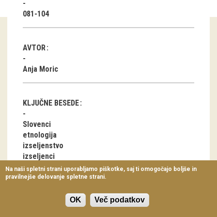
Virtualni sprehodi
081-104
Razstavni projekti
AVTOR
Napovednik
Anja Moric
Arhiv razstav
dogodki
KLJUČNE BESEDE
Koledar dogodkov
Slovenci
etnologija
Prireditve
izseljenstvo
izseljenci
Predavanja
kočevarji
Na naši spletni strani uporabljamo piškotke, saj ti omogočajo boljše in
Kočevski Nemci
pravilnejše delovanje spletne strani.
Delavnice
diaspora
Vodeni ogledi
rituali
OK
Več podatkov