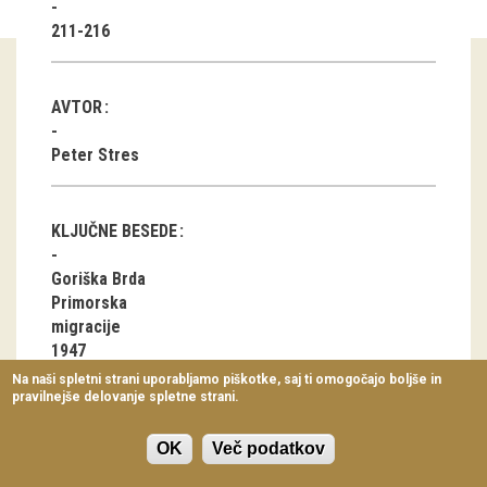
Virtualni sprehodi
211-216
Razstavni projekti
AVTOR
Napovednik
Peter Stres
Arhiv razstav
dogodki
KLJUČNE BESEDE
Koledar dogodkov
Goriška Brda
Primorska
Prireditve
migracije
1947
Predavanja
Slovenija
Na naši spletni strani uporabljamo piškotke, saj ti omogočajo boljše in
notranja politika
pravilnejše delovanje spletne strani.
Delavnice
Italija
Vodeni ogledi
OK
Več podatkov