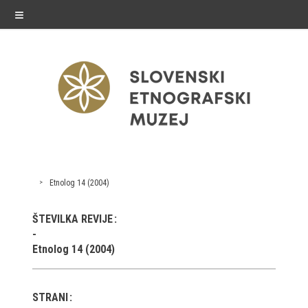
≡
razstave
Etnolog 14 (2004)
Stalne razstave
ŠTEVILKA REVIJE
Občasne razstave
Etnolog 14 (2004)
Gostovanja
E-razstave
STRANI