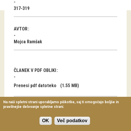
Virtualni sprehodi
317-319
Razstavni projekti
AVTOR
Napovednik
Mojca Ramšak
Arhiv razstav
dogodki
ČLANEK V PDF OBLIKI
Koledar dogodkov
Prireditve
Prenesi pdf datoteko
(1.55 MB)
Predavanja
Na naši spletni strani uporabljamo piškotke, saj ti omogočajo boljše in
pravilnejše delovanje spletne strani.
Delavnice
Osma letna
Vodeni ogledi
OK
Več podatkov