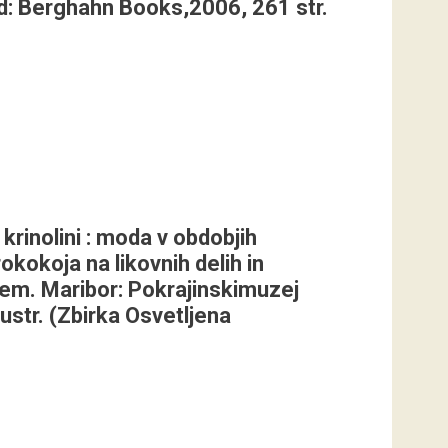
d: Berghahn Books,2006, 261 str.
 krinolini : moda v obdobjih
okokoja na likovnih delih in
kem. Maribor: Pokrajinskimuzej
lustr. (Zbirka Osvetljena