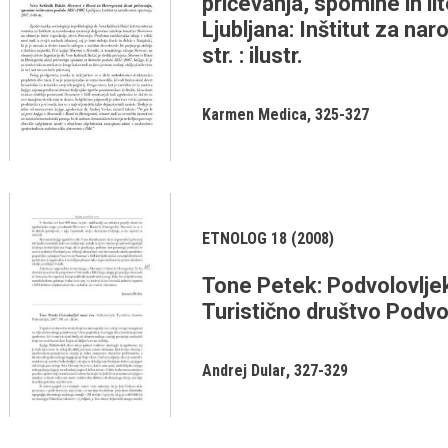
pričevanja, spomine in l
Ljubljana: Inštitut za na
str. : ilustr.
Karmen Medica
325-327
ETNOLOG 18 (2008)
Tone Petek: Podvolovljek
Turistično društvo Podvolo
Andrej Dular
327-329