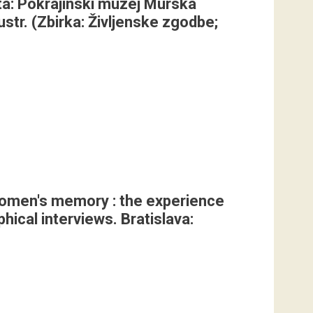
ta: Pokrajinski muzej Murska
ustr. (Zbirka: Življenske zgodbe;
Women's memory : the experience
phical interviews. Bratislava: