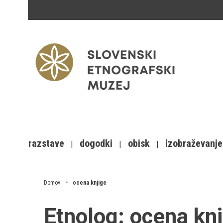
razstave
dogodki
obisk
izobraževanje
Domov
ocena knjige
Etnolog:
ocena knj