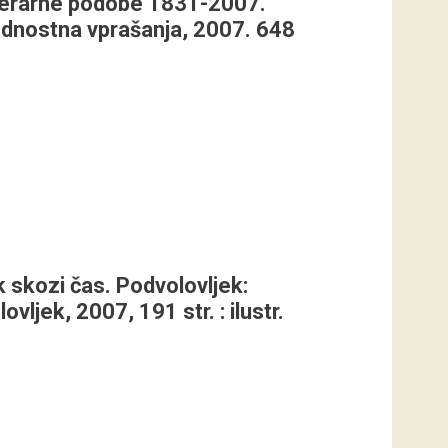
iterarne podobe 1831-2007.
rodnostna vprašanja, 2007. 648
 skozi čas. Podvolovljek:
vljek, 2007, 191 str. : ilustr.