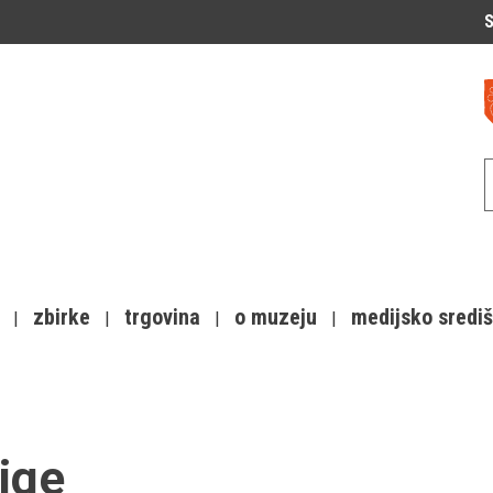
S
zbirke
trgovina
o muzeju
medijsko sredi
ige