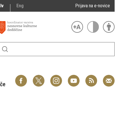
lv
Eng
Prijava na e-novice
šče