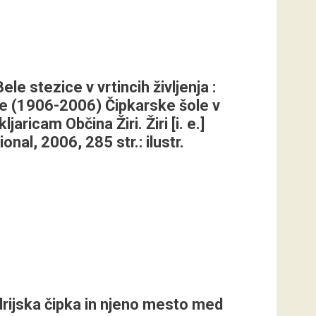
Bele stezice v vrtincih življenja :
ce (1906-2006) Čipkarske šole v
jaricam Občina Žiri. Žiri [i. e.]
onal, 2006, 285 str.: ilustr.
Idrijska čipka in njeno mesto med