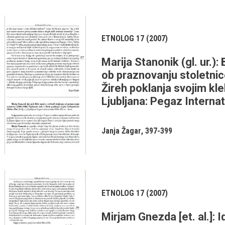
ETNOLOG 17 (2007)
Marija Stanonik (gl. ur.): 
ob praznovanju stoletni
Žireh poklanja svojim klekl
Ljubljana: Pegaz Internati
Janja Žagar
397-399
ETNOLOG 17 (2007)
Mirjam Gnezda [et. al.]: 