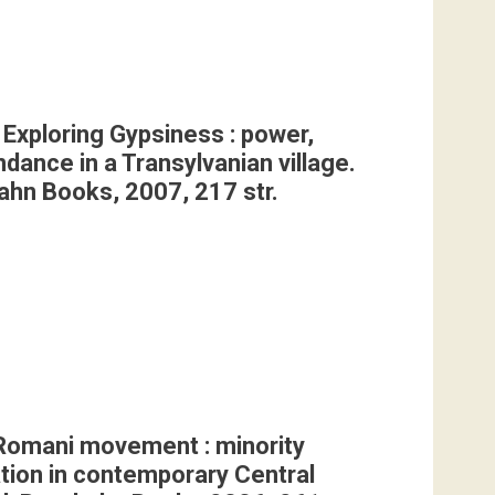
 Exploring Gypsiness : power,
ance in a Transylvanian village.
ahn Books, 2007, 217 str.
Romani movement : minority
ation in contemporary Central