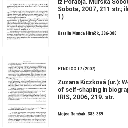
iz Porabja. Murska Sobo
Sobota, 2007, 211 str.; il
1)
Katalin Munda Hirnök
386-388
ETNOLOG 17 (2007)
Zuzana Kiczková (ur.): 
of self-shaping in biogra
IRIS, 2006, 219. str.
Mojca Ramšak
388-389