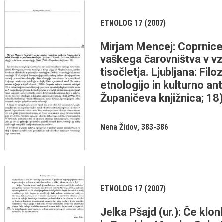
ETNOLOG 17 (2007)
Mirjam Mencej: Coprnice 
vaškega čarovništva v vz
tisočletja. Ljubljana: Fi
etnologijo in kulturno an
Županičeva knjižnica; 18
Nena Židov
383-386
ETNOLOG 17 (2007)
Jelka Pšajd (ur.): Če klo