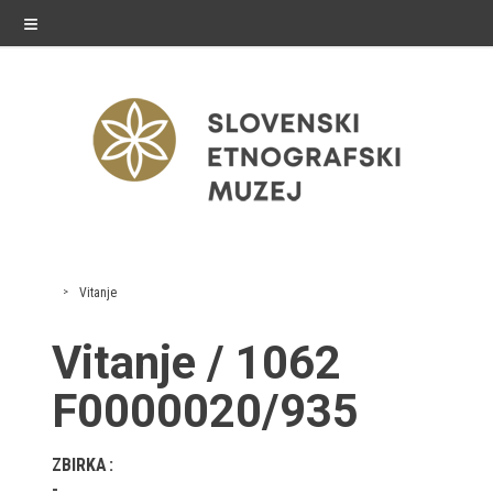
≡
razstave
Vitanje
Stalne razstave
Vitanje / 1062
Občasne razstave
F0000020/935
Gostovanja
ZBIRKA
E-razstave