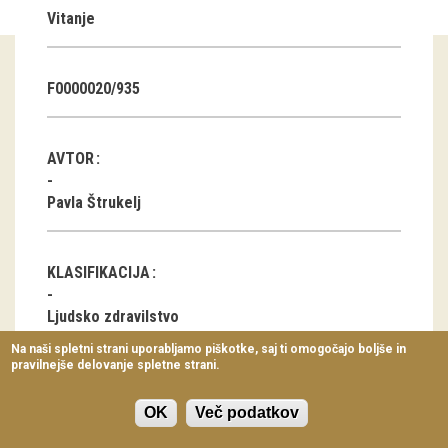
Vitanje
Virtualni sprehodi
Razstavni projekti
F0000020/935
Napovednik
Arhiv razstav
AVTOR
dogodki
Pavla Štrukelj
Koledar dogodkov
KLASIFIKACIJA
Prireditve
Ljudsko zdravilstvo
Predavanja
Na naši spletni strani uporabljamo piškotke, saj ti omogočajo boljše in
pravilnejše delovanje spletne strani.
Delavnice
LOKACIJA
Vodeni ogledi
OK
Več podatkov
Skomarje