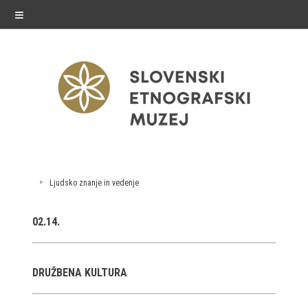
≡
razstave
Ljudsko znanje in vedenje
Stalne razstave
02.14.
Občasne razstave
Gostovanja
DRUŽBENA KULTURA
E-razstave