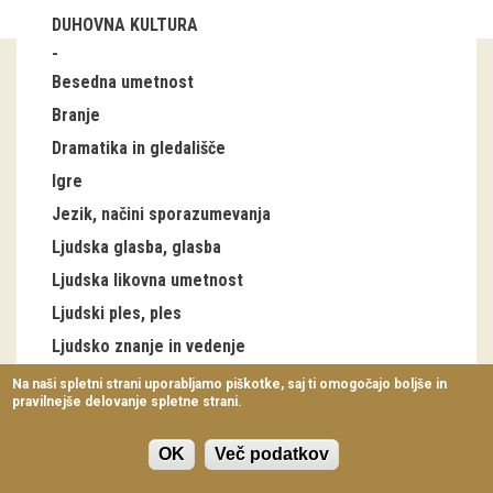
Virtualni sprehodi
DUHOVNA KULTURA
Razstavni projekti
Besedna umetnost
Napovednik
Branje
Dramatika in gledališče
Arhiv razstav
Igre
Jezik, načini sporazumevanja
dogodki
Ljudska glasba, glasba
Koledar dogodkov
Ljudska likovna umetnost
Ljudski ples, ples
Prireditve
Ljudsko znanje in vedenje
Predavanja
Ljudsko zdravilstvo
Na naši spletni strani uporabljamo piškotke, saj ti omogočajo boljše in
pravilnejše delovanje spletne strani.
Delavnice
Slovenske blagovne znamke
Veterina
Vodeni ogledi
OK
Več podatkov
Zgodovinska zavest