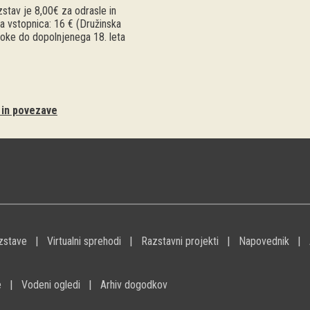
stav je 8,00€ za odrasle in
a vstopnica: 16 € (Družinska
troke do dopolnjenega 18. leta
i in povezave
zstave
Virtualni sprehodi
Razstavni projekti
Napovednik
e
Vodeni ogledi
Arhiv dogodkov