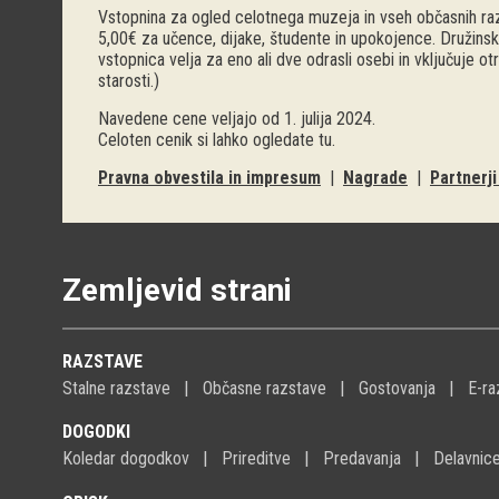
Vstopnina za ogled celotnega muzeja in vseh občasnih raz
5,00€ za učence, dijake, študente in upokojence. Družinsk
vstopnica velja za eno ali dve odrasli osebi in vključuje o
starosti.)
Navedene cene veljajo od 1. julija 2024.
Celoten cenik si lahko ogledate
tu
.
Pravna obvestila in impresum
|
Nagrade
|
Partnerj
Zemljevid strani
RAZSTAVE
Stalne razstave
Občasne razstave
Gostovanja
E-ra
DOGODKI
Koledar dogodkov
Prireditve
Predavanja
Delavnic