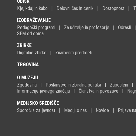
OBISK
Kje, kdaj in kako
Delovni čas in cenik
Dostopnost
T
IZOBRAŽEVANJE
Pedagoški programi
Za učitelje in profesorje
Odrasli
SEM od doma
ZBIRKE
Digitalne zbirke
Znameniti predmeti
TRGOVINA
O MUZEJU
Zgodovina
Poslanstvo in zbiralna politika
Zaposleni
Informacije javnega značaja
Članstva in povezave
Nagr
MEDIJSKO SREDIŠČE
Sporočila za javnost
Mediji o nas
Novice
Prijava 