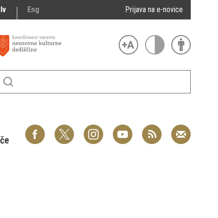
lv
Eng
Prijava na e-novice
šče