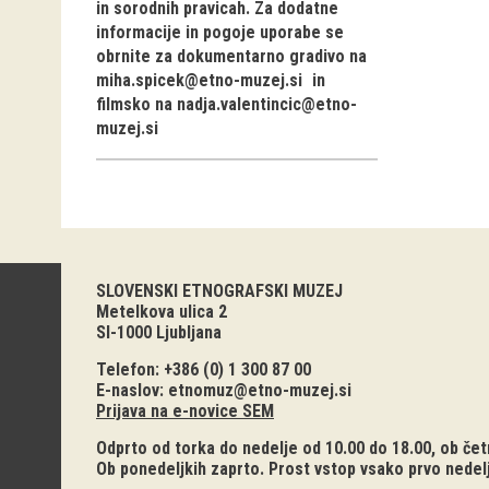
in sorodnih pravicah. Za dodatne
informacije in pogoje uporabe se
obrnite za dokumentarno gradivo na
miha.spicek@etno-muzej.si
in
filmsko na
nadja.valentincic@etno-
muzej.si
SLOVENSKI ETNOGRAFSKI MUZEJ
Metelkova ulica 2
SI-1000 Ljubljana
Telefon: +386 (0) 1 300 87 00
E-naslov:
etnomuz@etno-muzej.si
Prijava na e-novice SEM
Odprto od torka do nedelje od 10.00 do 18.00, ob četr
Ob ponedeljkih zaprto. Prost vstop vsako prvo nedel