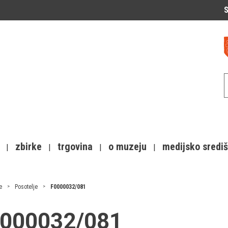
S
zbirke
trgovina
o muzeju
medijsko sredi
e
Posotelje
F0000032/081
F0000032/081