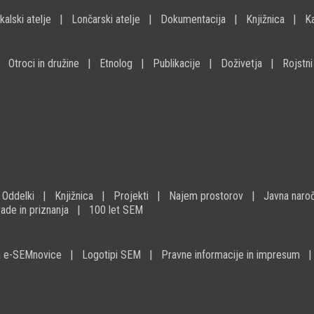
kalski atelje
Lončarski atelje
Dokumentacija
Knjižnica
K
Otroci in družine
Etnolog
Publikacije
Doživetja
Rojstni
Oddelki
Knjižnica
Projekti
Najem prostorov
Javna naroč
ade in priznanja
100 let SEM
na e-SEMnovice
Logotipi SEM
Pravne informacije in impresum