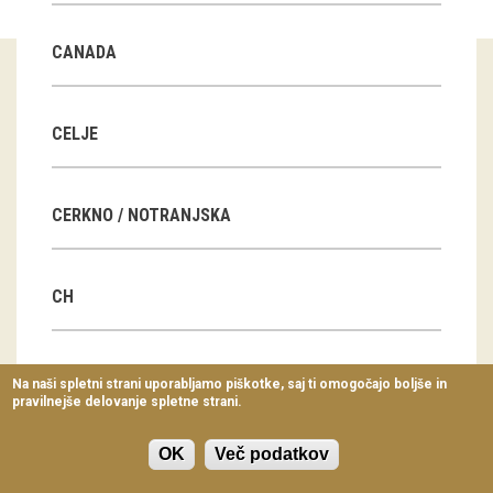
Virtualni sprehodi
CANADA
Razstavni projekti
Napovednik
CELJE
Arhiv razstav
CERKNO / NOTRANJSKA
dogodki
Koledar dogodkov
CH
Prireditve
Predavanja
CN
Na naši spletni strani uporabljamo piškotke, saj ti omogočajo boljše in
pravilnejše delovanje spletne strani.
Delavnice
Vodeni ogledi
OK
Več podatkov
CZ