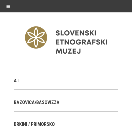
≡
razstave
AT
Stalne razstave
Občasne razstave
BAZOVICA/BASOVIZZA
Gostovanja
BRKINI / PRIMORSKO
E-razstave